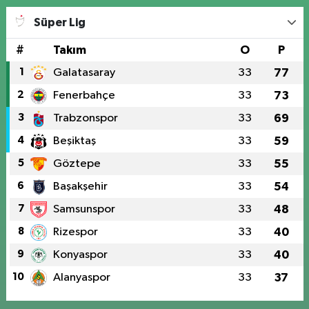
Süper Lig
#
Takım
O
P
1
Galatasaray
33
77
2
Fenerbahçe
33
73
3
Trabzonspor
33
69
4
Beşiktaş
33
59
5
Göztepe
33
55
6
Başakşehir
33
54
7
Samsunspor
33
48
8
Rizespor
33
40
9
Konyaspor
33
40
10
Alanyaspor
33
37