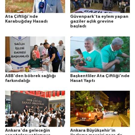
Ata Çiftliği'nde
Güvenpark'ta eylem yapan
Karabuğday Hasadı
gaziler açlık grevine
başladı
ABB'den böbrek sağlığı
Başkentliler Ata Çiftliği'nde
farkındalığı
Hasat Yaptı
Ankara'da geleceğin
Ankara Büyükşehir'in