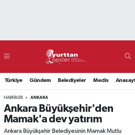
Nöbetçi Eczaneler
Hava Durumu
Namaz Vakitleri
Trafik Durumu
Türkiye
Gündem
Belediyeler
Meclis
Anasay
Süper Lig Puan Durumu ve Fikstür
HABERLER
ANKARA
Tüm Manşetler
Ankara Büyükşehir'den
Son Dakika Haberleri
Mamak'a dev yatırım
Haber Arşivi
Ankara Büyükşehir Belediyesinin Mamak Mutlu