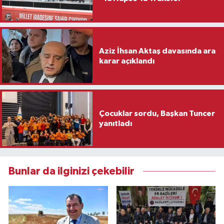
Aziz İhsan Aktaş davasında ara
karar açıklandı
Çocuklar sordu, Başkan Tuncer
yanıtladı
Bunlar da ilginizi çekebilir