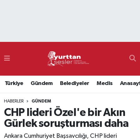
Nöbetçi Eczaneler
Hava Durumu
Namaz Vakitleri
Trafik Durumu
Türkiye
Gündem
Belediyeler
Meclis
Anasay
Süper Lig Puan Durumu ve Fikstür
HABERLER
GÜNDEM
Tüm Manşetler
CHP lideri Özel'e bir Akın
Son Dakika Haberleri
Gürlek soruşturması daha
Haber Arşivi
Ankara Cumhuriyet Başsavcılığı, CHP lideri