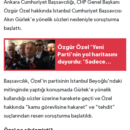
Ankara Cumhuriyet Başsavcılığı, CHP Genel Başkanı
Özgür Özel hakkında İstanbul Cumhuriyet Başsavcısı
Akın Gürlek'e yönelik sözleri nedeniyle soruşturma
başlattı.
Özgür Özel 'Yeni
Parti'nin yol haritasını
duyurdu: 'Sadece
CHP'lilerle sınırlı
kalmayacak'
Başsavcılık, Özel'in partisinin İstanbul Beyoğlu'ndaki
mitinginde yaptığı konuşmada Gürlek'e yönelik
kullandığı sözler üzerine harekete geçti ve Özel
hakkında "kamu görevlisine hakaret" ve "tehdit"
suçlarından resen soruşturma başlatıldı.