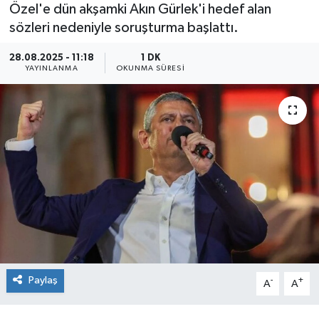
Özel'e dün akşamki Akın Gürlek'i hedef alan
sözleri nedeniyle soruşturma başlattı.
28.08.2025 - 11:18
1 DK
YAYINLANMA
OKUNMA SÜRESI
Paylaş
-
+
A
A