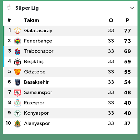
Süper Lig
#
Takım
O
P
1
Galatasaray
33
77
2
Fenerbahçe
33
73
3
Trabzonspor
33
69
4
Beşiktaş
33
59
5
Göztepe
33
55
6
Başakşehir
33
54
7
Samsunspor
33
48
8
Rizespor
33
40
9
Konyaspor
33
40
10
Alanyaspor
33
37