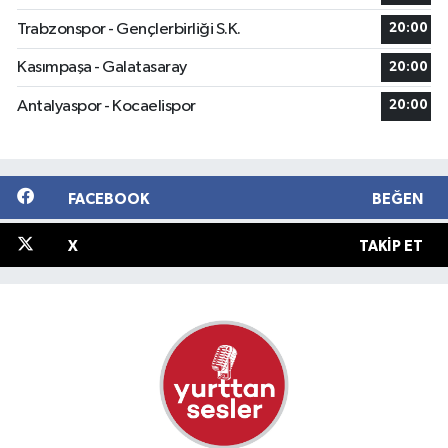
Trabzonspor - Gençlerbirliği S.K.
20:00
Kasımpaşa - Galatasaray
20:00
Antalyaspor - Kocaelispor
20:00
FACEBOOK
BEĞEN
X
TAKIP ET