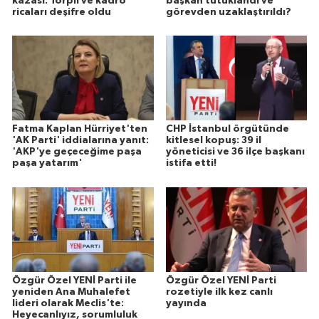
kazası: Torpil ve kadro
başkan tutuklandı ve
ricaları deşifre oldu
görevden uzaklaştırıldı?
Fatma Kaplan Hürriyet'ten
CHP İstanbul örgütünde
'AK Parti' iddialarına yanıt:
kitlesel kopuş: 39 il
'AKP'ye geçeceğime paşa
yöneticisi ve 36 ilçe başkanı
paşa yatarım'
istifa etti!
Özgür Özel YENİ Parti ile
Özgür Özel YENİ Parti
yeniden Ana Muhalefet
rozetiyle ilk kez canlı
lideri olarak Meclis'te:
yayında
Heyecanlıyız, sorumluluk