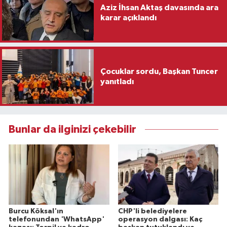
Aziz İhsan Aktaş davasında ara
karar açıklandı
Çocuklar sordu, Başkan Tuncer
yanıtladı
Bunlar da ilginizi çekebilir
Burcu Köksal'ın
CHP'li belediyelere
telefonundan 'WhatsApp'
operasyon dalgası: Kaç