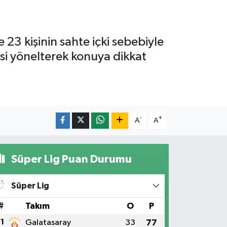
23 kişinin sahte içki sebebiyle
esi yönelterek konuya dikkat
-
+
A
A
Süper Lig Puan Durumu
Süper Lig
#
Takım
O
P
1
Galatasaray
33
77