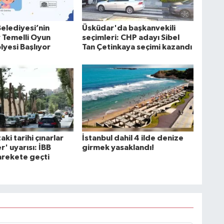
elediyesi’nin
Üsküdar'da başkanvekili
 Temelli Oyun
seçimleri: CHP adayı Sibel
lyesi Başlıyor
Tan Çetinkaya seçimi kazandı
aki tarihi çınarlar
İstanbul dahil 4 ilde denize
r' uyarısı: İBB
girmek yasaklandı!
arekete geçti