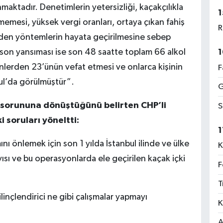
nmaktadır. Denetimlerin yetersizliği, kaçakçılıkla
1
memesi, yüksek vergi oranları, ortaya çıkan fahiş
R
 eden yöntemlerin hayata geçirilmesine sebep
son yansıması ise son 48 saatte toplam 66 alkol
1
lerden 23’ünün vefat etmesi ve onlarca kişinin
F
ul’da görülmüştür”.
G
ı sorununa dönüştüğünü belirten CHP’li
S
 soruları yöneltti:
1
nı önlemek için son 1 yılda İstanbul ilinde ve ülke
K
sı ve bu operasyonlarda ele geçirilen kaçak içki
F
T
linçlendirici ne gibi çalışmalar yapmayı
K
A