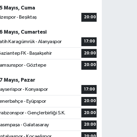
5 Mayıs, Cuma
izespor - Beşiktaş
20:00
6 Mayıs, Cumartesi
atih Karagümrük - Alanyaspor
17:00
aziantep FK - Başakşehir
20:00
amsunspor - Göztepe
20:00
7 Mayıs, Pazar
ayserispor - Konyaspor
17:00
enerbahçe - Eyüpspor
20:00
rabzonspor - Gençlerbirliği S.K.
20:00
asımpaşa - Galatasaray
20:00
ntalyaspor - Kocaelispor
20:00