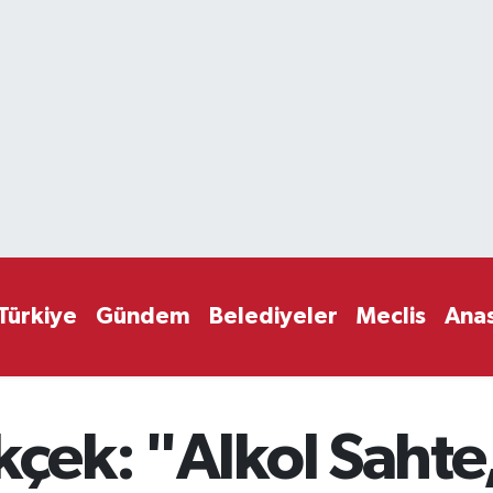
Türkiye
Gündem
Belediyeler
Meclis
Ana
kçek: "Alkol Sahte