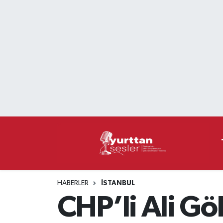
Nöbetçi Eczaneler
Hava Durumu
Namaz Vakitleri
Trafik Durumu
Süper Lig Puan Durumu ve Fikstür
Tüm Manşetler
HABERLER
İSTANBUL
Son Dakika Haberleri
CHP’li Ali Gö
Haber Arşivi