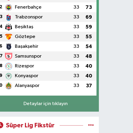
2
Fenerbahçe
33
73
3
Trabzonspor
33
69
4
Beşiktaş
33
59
5
Göztepe
33
55
6
Başakşehir
33
54
7
Samsunspor
33
48
8
Rizespor
33
40
9
Konyaspor
33
40
0
Alanyaspor
33
37
Detaylar için tıklayın
Süper Lig Fikstür