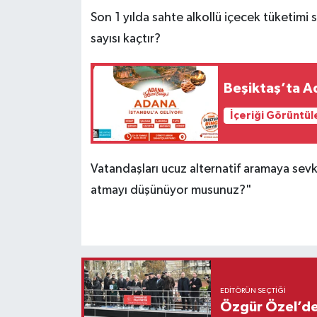
Son 1 yılda sahte alkollü içecek tüketimi
sayısı kaçtır?
Beşiktaş’ta A
İçeriği Görüntül
Vatandaşları ucuz alternatif aramaya se
atmayı düşünüyor musunuz?"
EDITÖRÜN SEÇTIĞI
Özgür Özel’den