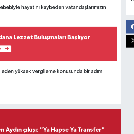
 sebebiyle hayatını kaybeden vatandaşlarımızın
dana Lezzet Buluşmaları Başlıyor
e
vk eden yüksek vergileme konusunda bir adım
 Aydın çıkışı: "Ya Hapse Ya Transfer"