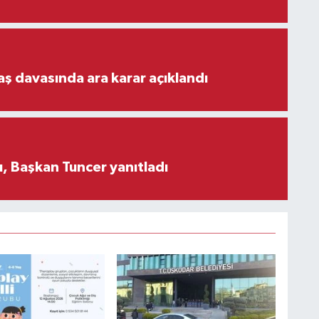
aş davasında ara karar açıklandı
, Başkan Tuncer yanıtladı