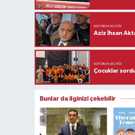
EDITÖRÜN SEÇTIĞI
Aziz İhsan Akt
EDITÖRÜN SEÇTIĞI
Çocuklar sordu
Bunlar da ilginizi çekebilir