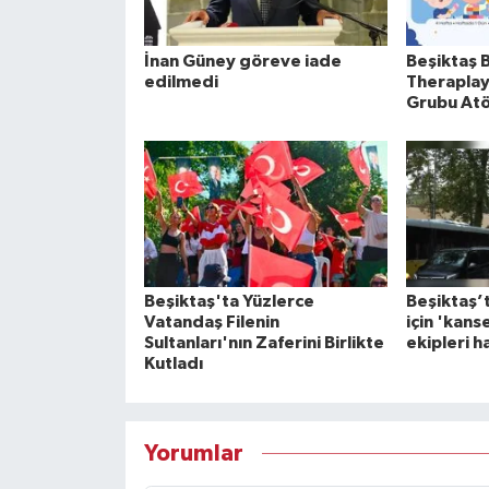
İnan Güney göreve iade
Beşiktaş B
edilmedi
Theraplay
Grubu Atö
Beşiktaş'ta Yüzlerce
Beşiktaş’t
Vatandaş Filenin
için 'kanse
Sultanları'nın Zaferini Birlikte
ekipleri h
Kutladı
Yorumlar