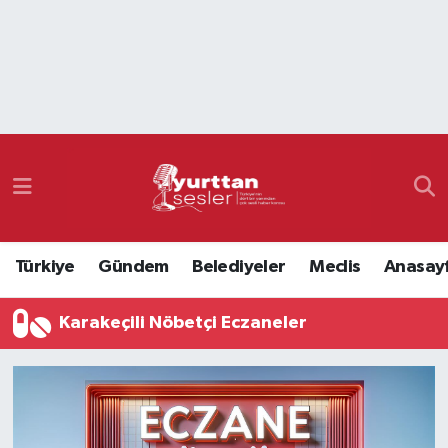
Nöbetçi Eczaneler
Hava Durumu
Namaz Vakitleri
Trafik Durumu
Türkiye
Gündem
Belediyeler
Meclis
Anasay
Süper Lig Puan Durumu ve Fikstür
Karakeçili Nöbetçi Eczaneler
Tüm Manşetler
Son Dakika Haberleri
Haber Arşivi