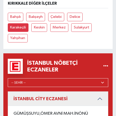
KIRIKKALE DIĞER İLÇELER
Bahşılı
Balışeyh
Çelebi
Delice
Karakeçili
Keskin
Merkez
Sulakyurt
Yahşihan
İSTANBUL NÖBETÇI
ECZANELER
İSTANBUL CİTY ECZANESİ
GÜMÜŞSUYU,ÖMER AVNİ MAH.İNÖNÜ