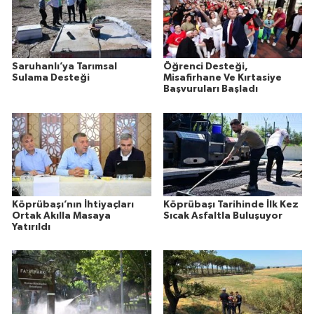
Saruhanlı’ya Tarımsal
Öğrenci Desteği,
Sulama Desteği
Misafirhane Ve Kırtasiye
Başvuruları Başladı
Köprübaşı’nın İhtiyaçları
Köprübaşı Tarihinde İlk Kez
Ortak Akılla Masaya
Sıcak Asfaltla Buluşuyor
Yatırıldı