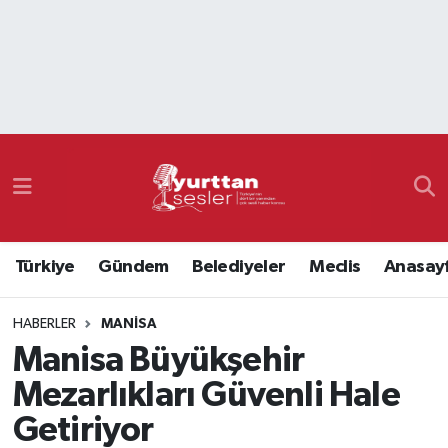
Nöbetçi Eczaneler
Hava Durumu
Namaz Vakitleri
Trafik Durumu
Türkiye
Gündem
Belediyeler
Meclis
Anasay
Süper Lig Puan Durumu ve Fikstür
HABERLER
MANISA
Tüm Manşetler
Manisa Büyükşehir
Son Dakika Haberleri
Mezarlıkları Güvenli Hale
Getiriyor
Haber Arşivi