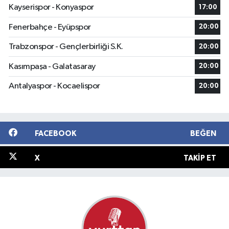
Kayserispor - Konyaspor
17:00
Fenerbahçe - Eyüpspor
20:00
Trabzonspor - Gençlerbirliği S.K.
20:00
Kasımpaşa - Galatasaray
20:00
Antalyaspor - Kocaelispor
20:00
FACEBOOK
BEĞEN
X
TAKIP ET