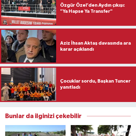
Özgür Özel’den Aydın çıkışı:
"Ya Hapse Ya Transfer"
Aziz İhsan Aktaş davasında ara
karar açıklandı
Çocuklar sordu, Başkan Tuncer
yanıtladı
Bunlar da ilginizi çekebilir