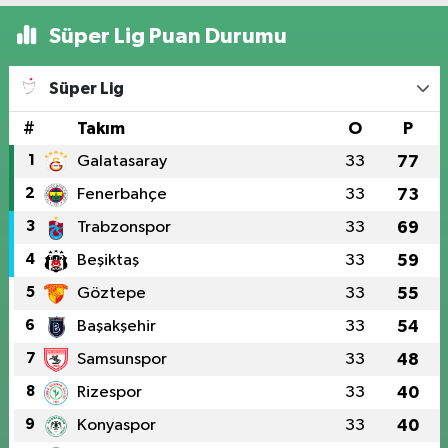
Süper Lig Puan Durumu
Süper Lig
#
Takım
O
P
1
Galatasaray
33
77
2
Fenerbahçe
33
73
3
Trabzonspor
33
69
4
Beşiktaş
33
59
5
Göztepe
33
55
6
Başakşehir
33
54
7
Samsunspor
33
48
8
Rizespor
33
40
9
Konyaspor
33
40