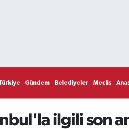
Türkiye
Gündem
Belediyeler
Meclis
Ana
bul'la ilgili son a