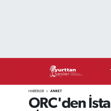
Nöbetçi Eczaneler
Hava Durumu
Namaz Vakitleri
Trafik Durumu
Süper Lig Puan Durumu ve Fikstür
Tüm Manşetler
HABERLER
ANKET
Son Dakika Haberleri
ORC'den İstan
Haber Arşivi