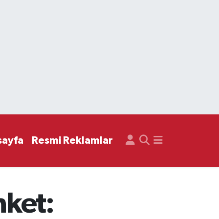
sayfa
Resmi Reklamlar
nket: