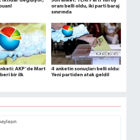
puan!
oranı belli oldu, iki parti baraj
sınırında
nketi: AKP'de Mart
4 anketin sonuçları belli oldu:
eri bir ilk
Yeni partiden atak geldi!