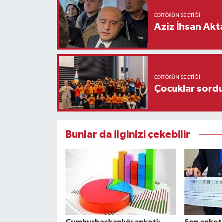
EDITÖRÜN SEÇTIĞI
Aziz İhsan Akt
EDITÖRÜN SEÇTIĞI
Çocuklar sordu
Bunlar da ilginizi çekebilir
Cumhurbaşkanlığı anketi:
Son anket: