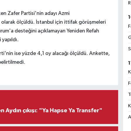
R
ken Zafer Partisi'nin adayı Azmi
1
arak ölçüldü. İstanbul için ittifak görüşmeleri
F
urum'a desteğini açıklamayan Yeniden Refah
G
 yapıldı.
S
rti'nin ise yüzde 4,1 oy alacağı ölçüldü. Ankette,
elirtilmedi.
1
K
F
T
K
 Aydın çıkışı: "Ya Hapse Ya Transfer"
A