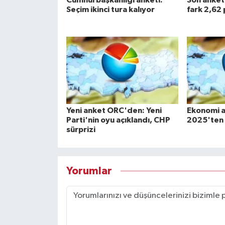
Seçim ikinci tura kalıyor
fark 2,62 
Yeni anket ORC'den: Yeni
Ekonomi a
Parti'nin oyu açıklandı, CHP
2025'ten b
sürprizi
Yorumlar