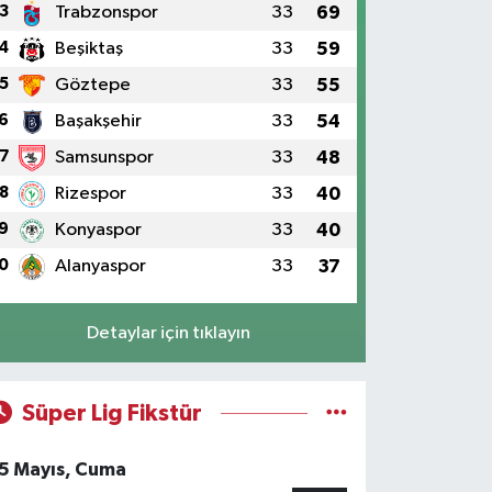
3
Trabzonspor
33
69
4
Beşiktaş
33
59
5
Göztepe
33
55
6
Başakşehir
33
54
7
Samsunspor
33
48
8
Rizespor
33
40
9
Konyaspor
33
40
0
Alanyaspor
33
37
Detaylar için tıklayın
Süper Lig Fikstür
5 Mayıs, Cuma