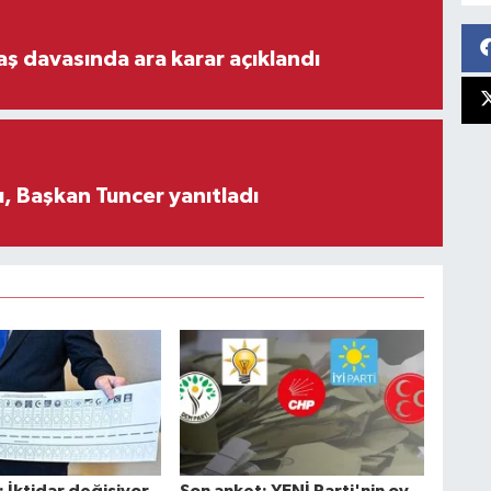
aş davasında ara karar açıklandı
, Başkan Tuncer yanıtladı
 İktidar değişiyor,
Son anket: YENİ Parti'nin oy