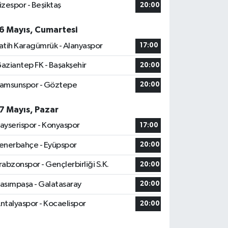
izespor - Beşiktaş
20:00
6 Mayıs, Cumartesi
atih Karagümrük - Alanyaspor
17:00
aziantep FK - Başakşehir
20:00
amsunspor - Göztepe
20:00
7 Mayıs, Pazar
ayserispor - Konyaspor
17:00
enerbahçe - Eyüpspor
20:00
rabzonspor - Gençlerbirliği S.K.
20:00
asımpaşa - Galatasaray
20:00
ntalyaspor - Kocaelispor
20:00