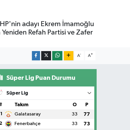
e CHP'nin adayı Ekrem İmamoğlu
 Yeniden Refah Partisi ve Zafer
-
+
A
A
Süper Lig Puan Durumu
Süper Lig
#
Takım
O
P
1
Galatasaray
33
77
2
Fenerbahçe
33
73