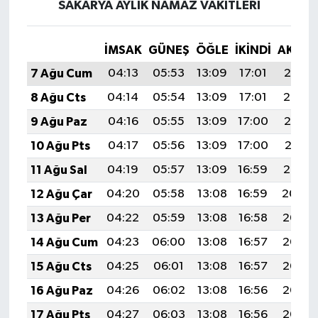
SAKARYA AYLIK NAMAZ VAKITLERI
İMSAK
GÜNEŞ
ÖĞLE
İKINDI
AKŞA
7 Ağu Cum
04:13
05:53
13:09
17:01
20:15
8 Ağu Cts
04:14
05:54
13:09
17:01
20:14
9 Ağu Paz
04:16
05:55
13:09
17:00
20:13
10 Ağu Pts
04:17
05:56
13:09
17:00
20:11
11 Ağu Sal
04:19
05:57
13:09
16:59
20:10
12 Ağu Çar
04:20
05:58
13:08
16:59
20:09
13 Ağu Per
04:22
05:59
13:08
16:58
20:07
14 Ağu Cum
04:23
06:00
13:08
16:57
20:06
15 Ağu Cts
04:25
06:01
13:08
16:57
20:05
16 Ağu Paz
04:26
06:02
13:08
16:56
20:03
17 Ağu Pts
04:27
06:03
13:08
16:56
20:02