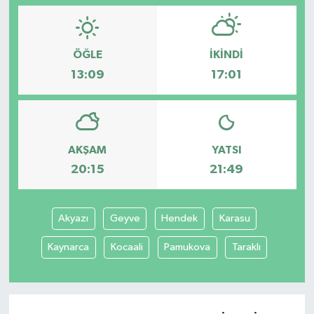
ÖĞLE
İKINDI
13:09
17:01
AKŞAM
YATSI
20:15
21:49
Akyazı
Geyve
Hendek
Karasu
Kaynarca
Kocaali
Pamukova
Taraklı