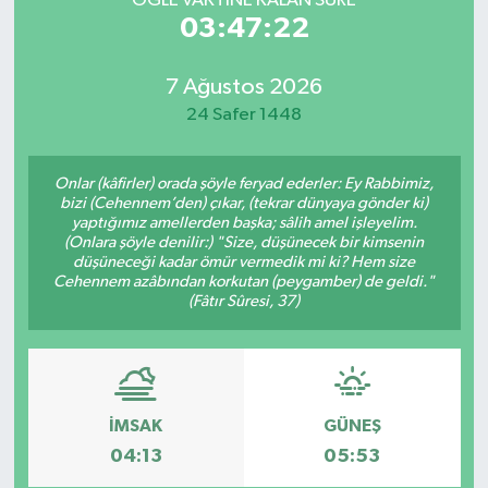
ÖĞLE VAKTİNE KALAN SÜRE
03:47:22
7 Ağustos 2026
24 Safer 1448
Onlar (kâfirler) orada şöyle feryad ederler: Ey Rabbimiz,
bizi (Cehennem’den) çıkar, (tekrar dünyaya gönder ki)
yaptığımız amellerden başka; sâlih amel işleyelim.
(Onlara şöyle denilir:) "Size, düşünecek bir kimsenin
düşüneceği kadar ömür vermedik mi ki? Hem size
Cehennem azâbından korkutan (peygamber) de geldi."
(Fâtır Sûresi, 37)
İMSAK
GÜNEŞ
04:13
05:53