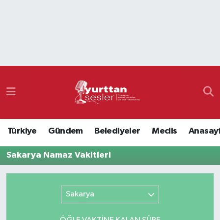
Nöbetçi Eczaneler
Hava Durumu
Namaz Vakitleri
Trafik Durumu
Türkiye
Gündem
Belediyeler
Meclis
Anasay
Süper Lig Puan Durumu ve Fikstür
Sakarya Namaz Vakitleri
Tüm Manşetler
Son Dakika Haberleri
Sakarya
Haber Arşivi