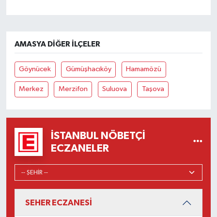
AMASYA DIĞER İLÇELER
Göynücek
Gümüşhacıköy
Hamamözü
Merkez
Merzifon
Suluova
Taşova
İSTANBUL NÖBETÇI
ECZANELER
SEHER ECZANESİ