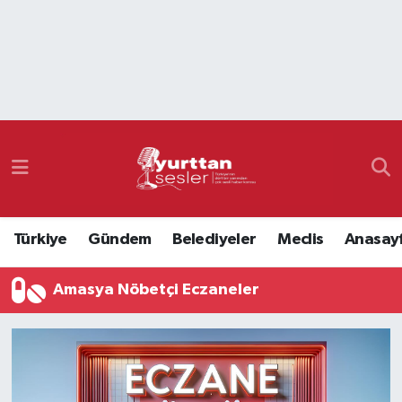
Nöbetçi Eczaneler
Hava Durumu
Namaz Vakitleri
Trafik Durumu
Türkiye
Gündem
Belediyeler
Meclis
Anasay
Süper Lig Puan Durumu ve Fikstür
Amasya Nöbetçi Eczaneler
Tüm Manşetler
Son Dakika Haberleri
Haber Arşivi