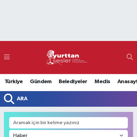
Nöbetçi Eczaneler
Hava Durumu
Namaz Vakitleri
Trafik Durumu
Türkiye
Gündem
Belediyeler
Meclis
Anasay
Süper Lig Puan Durumu ve Fikstür
ARA
Tüm Manşetler
Son Dakika Haberleri
Haber Arşivi