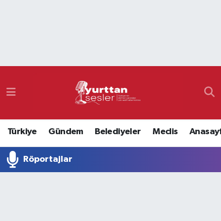
Nöbetçi Eczaneler
Hava Durumu
Namaz Vakitleri
Trafik Durumu
Türkiye
Gündem
Belediyeler
Meclis
Anasay
Süper Lig Puan Durumu ve Fikstür
Röportajlar
Tüm Manşetler
Son Dakika Haberleri
Haber Arşivi