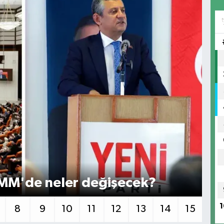
TBMM'de neler değişecek?
CH
1
8
9
10
11
12
13
14
15