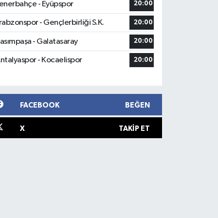
enerbahçe - Eyüpspor
20:00
rabzonspor - Gençlerbirliği S.K.
20:00
asımpaşa - Galatasaray
20:00
ntalyaspor - Kocaelispor
20:00
FACEBOOK
BEĞEN
X
TAKIP ET