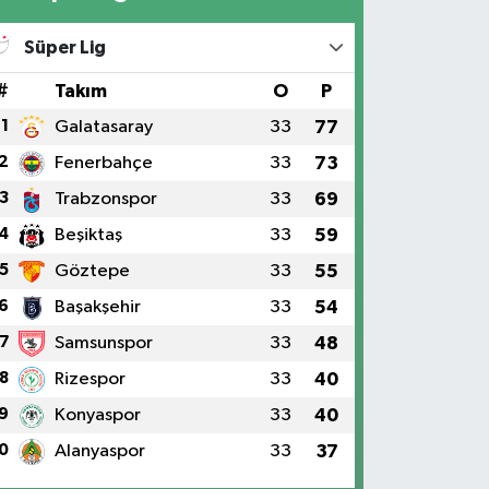
Süper Lig
#
Takım
O
P
1
Galatasaray
33
77
2
Fenerbahçe
33
73
3
Trabzonspor
33
69
4
Beşiktaş
33
59
5
Göztepe
33
55
6
Başakşehir
33
54
7
Samsunspor
33
48
8
Rizespor
33
40
P'de tarihi gün: İşte Meclis'teki s
9
Konyaspor
33
40
0
Alanyaspor
33
37