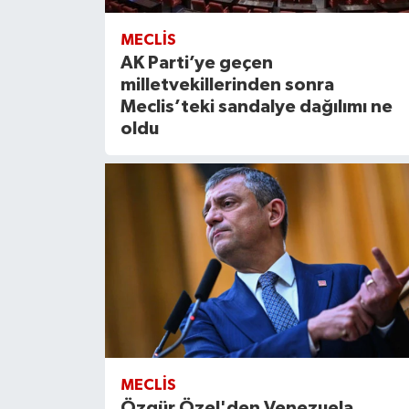
MECLIS
AK Parti’ye geçen
milletvekillerinden sonra
Meclis’teki sandalye dağılımı ne
oldu
MECLIS
Özgür Özel'den Venezuela