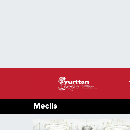
Nöbetçi Eczaneler
Hava Durumu
Namaz Vakitleri
Trafik Durumu
Süper Lig Puan Durumu ve Fikstür
Tüm Manşetler
Meclis
Son Dakika Haberleri
Haber Arşivi