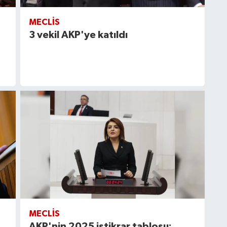
MECLIS
3 vekil AKP'ye katıldı
MECLIS
AKP'nin 2025 istikrar tablosu: