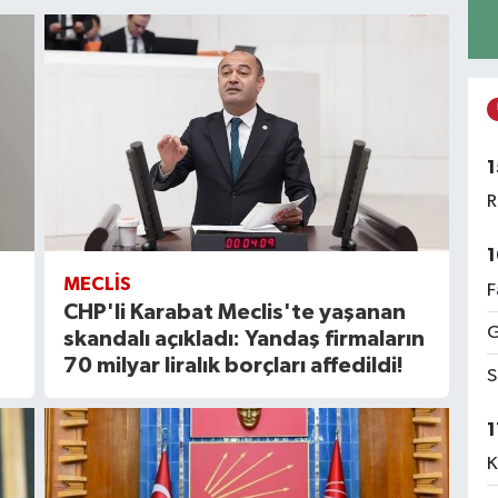
1
R
1
MECLIS
F
CHP'li Karabat Meclis'te yaşanan
G
skandalı açıkladı: Yandaş firmaların
70 milyar liralık borçları affedildi!
S
1
K