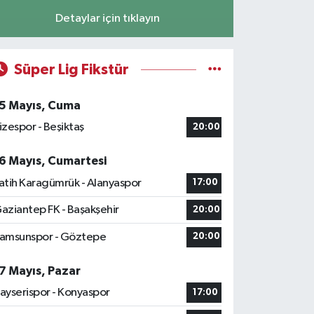
Detaylar için tıklayın
Süper Lig Fikstür
5 Mayıs, Cuma
izespor - Beşiktaş
20:00
6 Mayıs, Cumartesi
atih Karagümrük - Alanyaspor
17:00
aziantep FK - Başakşehir
20:00
amsunspor - Göztepe
20:00
7 Mayıs, Pazar
ayserispor - Konyaspor
17:00