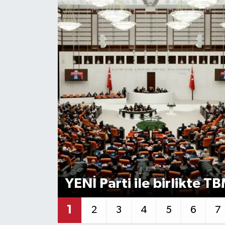
YENİ Parti ile birlikte 
1
2
3
4
5
6
7