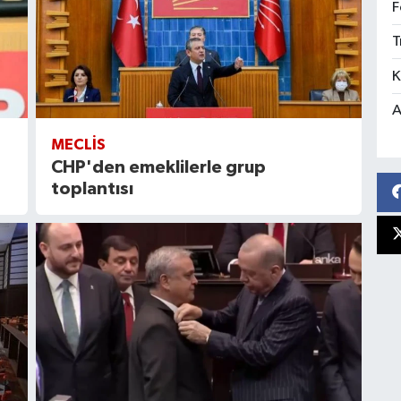
F
T
K
A
MECLIS
CHP'den emeklilerle grup
toplantısı