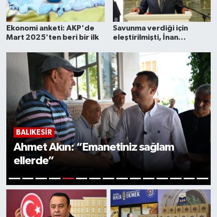
Ekonomi anketi: AKP'de
Savunma verdiği için
Mart 2025'ten beri bir ilk
eleştirilmişti, İnan
Güney'den eleştirilere
yanıt!
BALIKESIR
Ahmet Akın: “Emanetiniz sağlam
ellerde”
5
1
2
3
4
6
7
8
9
10
11
12
13
14
15