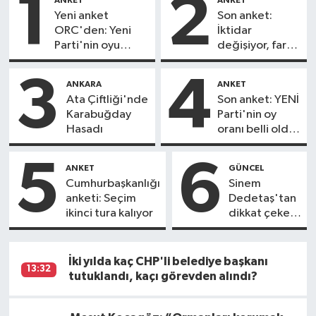
1
2
ANKET
ANKET
Yeni anket
Son anket:
ORC'den: Yeni
İktidar
Parti'nin oyu
değişiyor, fark
açıklandı, CHP
2,62 puan!
sürprizi
3
4
ANKARA
ANKET
Ata Çiftliği'nde
Son anket: YENİ
Karabuğday
Parti'nin oy
Hasadı
oranı belli oldu,
iki parti baraj
sınırında
5
6
ANKET
GÜNCEL
Cumhurbaşkanlığı
Sinem
anketi: Seçim
Dedetaş'tan
ikinci tura kalıyor
dikkat çeken
açıklama:
Kendine
gelen teklifi
İki yılda kaç CHP'li belediye başkanı
13:32
açıkladı
tutuklandı, kaçı görevden alındı?