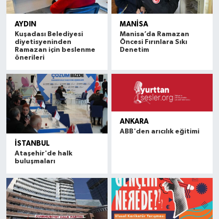
AYDIN
MANISA
Kuşadası Belediyesi
Manisa’da Ramazan
diyetisyeninden
Öncesi Fırınlara Sıkı
Ramazan için beslenme
Denetim
önerileri
ANKARA
ABB'den arıcılık eğitimi
İSTANBUL
Ataşehir'de halk
buluşmaları