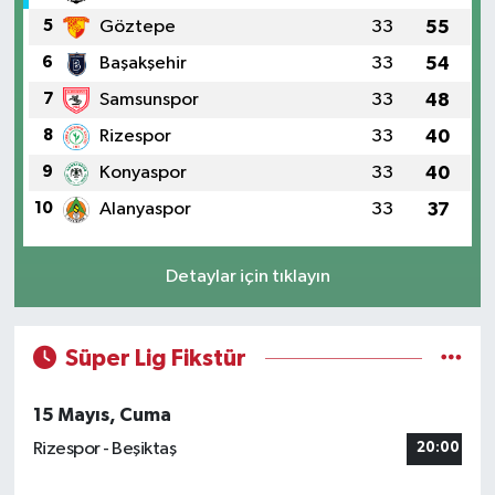
5
Göztepe
33
55
6
Başakşehir
33
54
7
Samsunspor
33
48
8
Rizespor
33
40
9
Konyaspor
33
40
10
Alanyaspor
33
37
Detaylar için tıklayın
Süper Lig Fikstür
15 Mayıs, Cuma
Rizespor - Beşiktaş
20:00