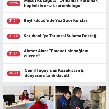
Mesut Kocagöz; “Ormanları korumak
22:25
hepimizin ortak sorumluluğu”
Beylikdüzü'nde Yaz Spor Kursları
21:54
Saruhanlı’ya Tarımsal Sulama Desteği
21:38
Ahmet Akın: “Emanetiniz sağlam
21:24
ellerde”
Cemil Tugay'dan Kazakistan iş
20:45
dünyasına İzmir daveti