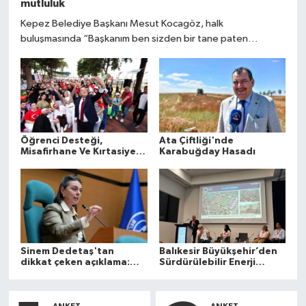
mutluluk
Kepez Belediye Başkanı Mesut Kocagöz, halk
buluşmasında “Başkanım ben sizden bir tane paten
istiyorum, 36 numara” diyen 9 yaşındaki Emirhan Durkun'un
talebini hızla yerine getirdi.
Öğrenci Desteği,
Ata Çiftliği'nde
Misafirhane Ve Kırtasiye
Karabuğday Hasadı
Başvuruları Başladı
Sinem Dedetaş'tan
Balıkesir Büyükşehir’den
dikkat çeken açıklama:
Sürdürülebilir Enerji
Kendine gelen teklifi
Geleceğine Güçlü Adım
açıkladı