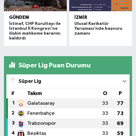
GÜNDEM
İZMIR
İstinaf, CHP Kurultayı ile
Ulusal Karikatür
İstanbul İl Kongresi'ne
Yarışması’nda başvuru
ilişkin mahkeme kararını
zamanı
kaldırdı
Süper Lig Puan Durumu
Süper Lig
#
Takım
O
P
1
Galatasaray
33
77
2
Fenerbahçe
33
73
3
Trabzonspor
33
69
4
Beşiktaş
33
59