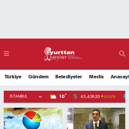
Nöbetçi Eczaneler
Hava Durumu
Namaz Vakitleri
Trafik Durumu
Türkiye
Gündem
Belediyeler
Meclis
Anasay
Süper Lig Puan Durumu ve Fikstür
Tüm Manşetler
°
10
45,43620
0.02
%
Son Dakika Haberleri
Haber Arşivi