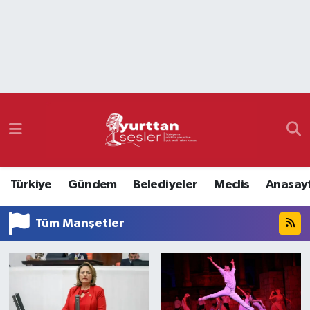
Nöbetçi Eczaneler
Hava Durumu
Namaz Vakitleri
Trafik Durumu
Türkiye
Gündem
Belediyeler
Meclis
Anasay
Süper Lig Puan Durumu ve Fikstür
Tüm Manşetler
Tüm Manşetler
Son Dakika Haberleri
Haber Arşivi