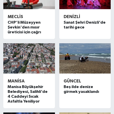
MECLIS
DENIZLI
CHP’li Müzeyyen
Sanat Şehri Denizli’de
Şevkin'den mısır
tarihi gece
üreticisi için çağrı
MANISA
GÜNCEL
Manisa Büyükşehir
Beş ilde denize
Belediyesi, Salihli’de
girmek yasaklandı
4 Caddeyi Sıcak
Asfaltla Yeniliyor