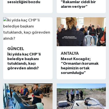
sessizliğini bozdu
"Rakamlar ciddi bir
alarm veriyor"
GÜNCEL
ANTALYA
İki yılda kaç CHP'li
Mesut Kocagöz;
belediye başkanı
“Ormanları korumak
tutuklandı, kaçı
hepimizin ortak
görevden alındı?
sorumluluğu”