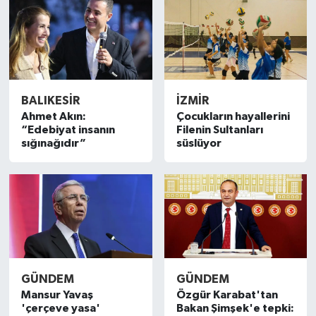
BALIKESIR
İZMIR
Ahmet Akın:
Çocukların hayallerini
“Edebiyat insanın
Filenin Sultanları
sığınağıdır”
süslüyor
GÜNDEM
GÜNDEM
Mansur Yavaş
Özgür Karabat'tan
'çerçeve yasa'
Bakan Şimşek'e tepki: