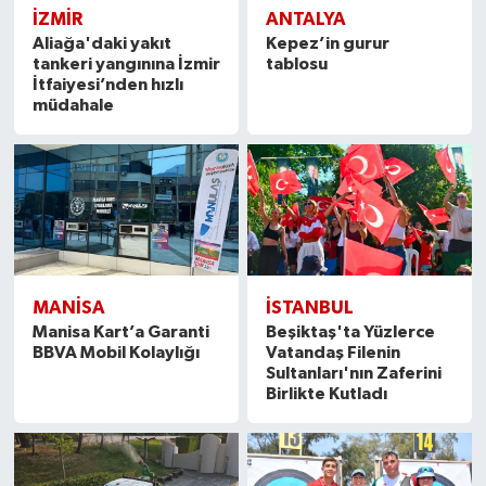
İZMIR
ANTALYA
Aliağa'daki yakıt
Kepez’in gurur
tankeri yangınına İzmir
tablosu
İtfaiyesi’nden hızlı
müdahale
MANISA
İSTANBUL
Manisa Kart’a Garanti
Beşiktaş'ta Yüzlerce
BBVA Mobil Kolaylığı
Vatandaş Filenin
Sultanları'nın Zaferini
Birlikte Kutladı