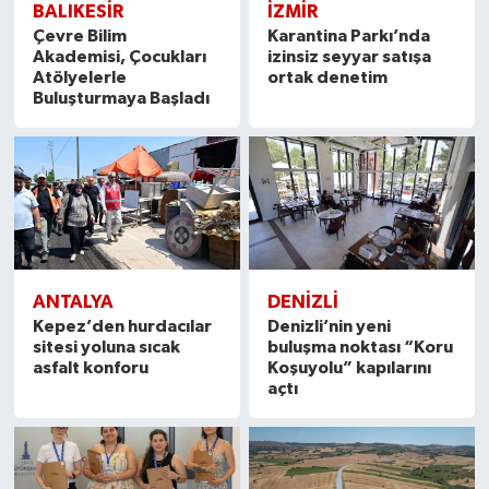
BALIKESIR
İZMIR
Çevre Bilim
Karantina Parkı’nda
Akademisi, Çocukları
izinsiz seyyar satışa
Atölyelerle
ortak denetim
Buluşturmaya Başladı
ANTALYA
DENIZLI
Kepez’den hurdacılar
Denizli’nin yeni
sitesi yoluna sıcak
buluşma noktası “Koru
asfalt konforu
Koşuyolu” kapılarını
açtı