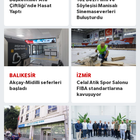
Çiftliği'nde Hasat
Söyleşisi Manisalı
Yaptı
Sinemaseverleri
Buluşturdu
BALIKESIR
İZMIR
Akçay-Midilli seferleri
Celal Atik Spor Salonu
başladı
FIBA standartlarına
kavuşuyor