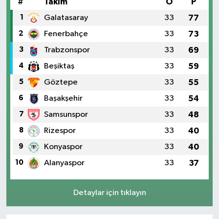
#
Takım
O
P
1
Galatasaray
33
77
2
Fenerbahçe
33
73
3
Trabzonspor
33
69
4
Beşiktaş
33
59
5
Göztepe
33
55
6
Başakşehir
33
54
7
Samsunspor
33
48
8
Rizespor
33
40
9
Konyaspor
33
40
10
Alanyaspor
33
37
Detaylar için tıklayın