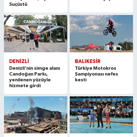
Suçüstü
DENIZLI
BALIKESIR
Denizli’nin simge alanı
Türkiye Motokros
Candoğan Parkı,
Şampiyonası nefes
yenilenen yüzüyle
kesti
hizmete girdi