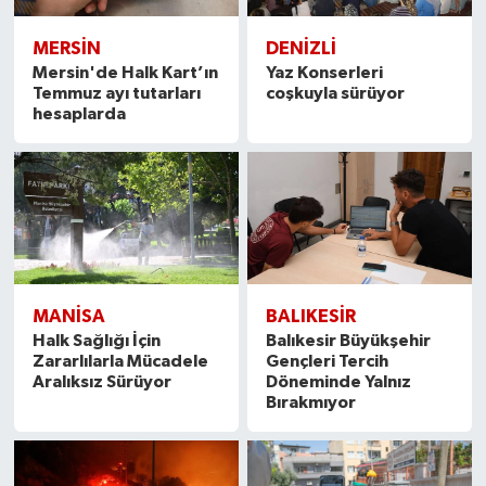
MERSIN
DENIZLI
Mersin'de Halk Kart’ın
Yaz Konserleri
Temmuz ayı tutarları
coşkuyla sürüyor
hesaplarda
MANISA
BALIKESIR
Halk Sağlığı İçin
Balıkesir Büyükşehir
Zararlılarla Mücadele
Gençleri Tercih
Aralıksız Sürüyor
Döneminde Yalnız
Bırakmıyor