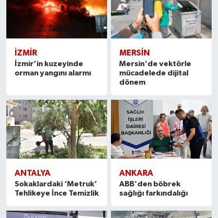
İZMIR
MERSIN
İzmir’in kuzeyinde
Mersin'de vektörle
orman yangını alarmı
mücadelede dijital
dönem
ANTALYA
ANKARA
Sokaklardaki ‘Metruk’
ABB'den böbrek
Tehlikeye İnce Temizlik
sağlığı farkındalığı