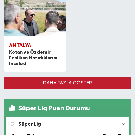
ANTALYA
Kotan ve Özdemir
Feslikan Hazırlıklarını
İnceledi
DAHA FAZLA GÖSTER
Süper Lig Puan Durumu
Süper Lig