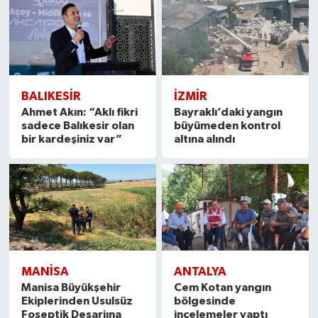
BALIKESIR
İZMIR
Ahmet Akın: “Aklı fikri
Bayraklı’daki yangın
sadece Balıkesir olan
büyümeden kontrol
bir kardeşiniz var”
altına alındı
MANISA
ANTALYA
Manisa Büyükşehir
Cem Kotan yangın
Ekiplerinden Usulsüz
bölgesinde
Foseptik Deşarjına
incelemeler yaptı