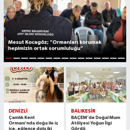
Mesut Kocagöz; “Ormanları korumak
hepimizin ortak sorumluluğu”
1
2
3
4
5
6
7
8
9
10
11
12
13
14
15
DENIZLI
BALIKESIR
Çamlık Kent
BAÇEM’de Doğal Mum
Ormanı’nda doğa ile iç
Atölyesi Yoğun İlgi
içe, eğlence dolu iki
Gördü