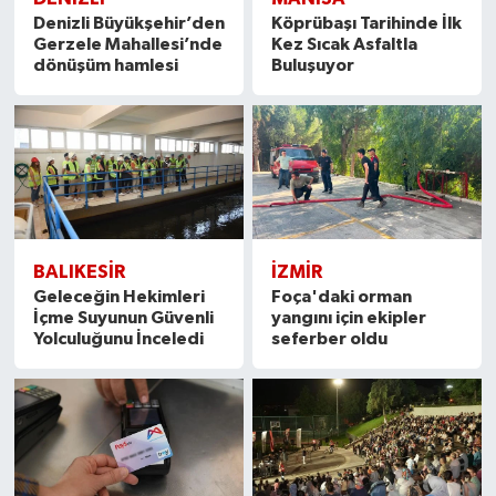
Denizli Büyükşehir’den
Köprübaşı Tarihinde İlk
Gerzele Mahallesi’nde
Kez Sıcak Asfaltla
dönüşüm hamlesi
Buluşuyor
BALIKESIR
İZMIR
Geleceğin Hekimleri
Foça'daki orman
İçme Suyunun Güvenli
yangını için ekipler
Yolculuğunu İnceledi
seferber oldu