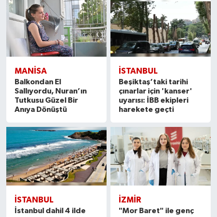
MANISA
İSTANBUL
Balkondan El
Beşiktaş’taki tarihi
Sallıyordu, Nuran’ın
çınarlar için 'kanser'
Tutkusu Güzel Bir
uyarısı: İBB ekipleri
Anıya Dönüştü
harekete geçti
İSTANBUL
İZMIR
İstanbul dahil 4 ilde
"Mor Baret" ile genç