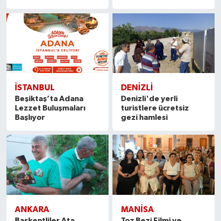
İSTANBUL
DENIZLI
Beşiktaş’ta Adana
Denizli'de yerli
Lezzet Buluşmaları
turistlere ücretsiz
Başlıyor
gezi hamlesi
ANKARA
MANISA
Başkentliler Ata
Toz Bezi Filmi ve