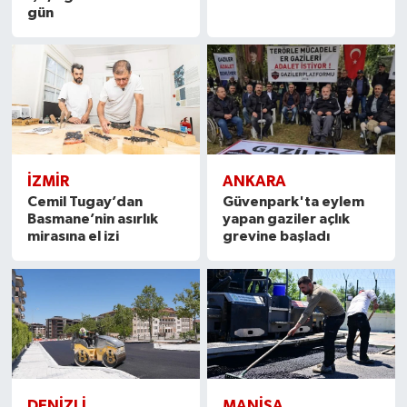
gün
İZMIR
ANKARA
Cemil Tugay’dan
Güvenpark'ta eylem
Basmane’nin asırlık
yapan gaziler açlık
mirasına el izi
grevine başladı
DENIZLI
MANISA