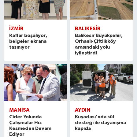
İZMIR
BALIKESIR
Raflar boşalıyor,
Balıkesir Büyükşehir,
belgeler ekrana
Orhanlı-Çiftlikköy
taşınıyor
arasındaki yolu
iyileştirdi
MANISA
AYDIN
Cider Yolunda
Kuşadası'nda süt
Çalışmalar Hız
desteği ile dayanışma
Kesmeden Devam
kapıda
Ediyor