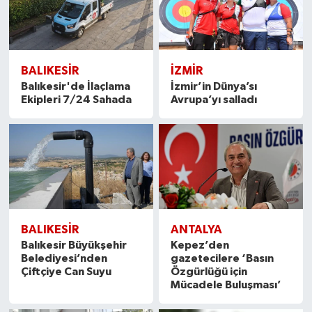
BALIKESIR
İZMIR
Balıkesir'de İlaçlama
İzmir’in Dünya’sı
Ekipleri 7/24 Sahada
Avrupa’yı salladı
BALIKESIR
ANTALYA
Balıkesir Büyükşehir
Kepez’den
Belediyesi’nden
gazetecilere ‘Basın
Çiftçiye Can Suyu
Özgürlüğü için
Mücadele Buluşması’