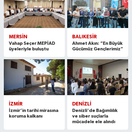
MERSIN
BALIKESIR
Vahap Seçer MEPİAD
Ahmet Akın: “En Büyük
üyeleriyle buluştu
Gücümüz Gençlerimiz”
İZMIR
DENIZLI
İzmir’in tarihi mirasına
Denizli'de Bağımlılık
koruma kalkanı
ve siber suçlarla
mücadele ele alındı