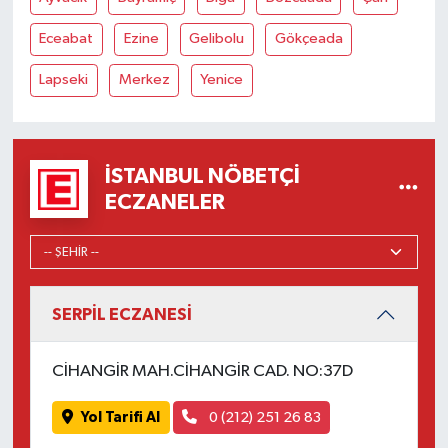
Eceabat
Ezine
Gelibolu
Gökçeada
Lapseki
Merkez
Yenice
İSTANBUL NÖBETÇI
ECZANELER
SERPİL ECZANESİ
CİHANGİR MAH.CİHANGİR CAD. NO:37D
Yol Tarifi Al
0 (212) 251 26 83