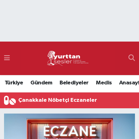
Nöbetçi Eczaneler
Hava Durumu
Namaz Vakitleri
Trafik Durumu
Türkiye
Gündem
Belediyeler
Meclis
Anasay
Süper Lig Puan Durumu ve Fikstür
Çanakkale Nöbetçi Eczaneler
Tüm Manşetler
Son Dakika Haberleri
Haber Arşivi