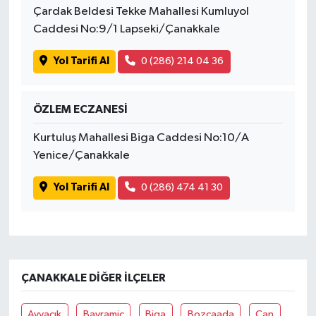
Çardak Beldesi Tekke Mahallesi Kumluyol
Caddesi No:9/1 Lapseki/Çanakkale
Yol Tarifi Al
0 (286) 214 04 36
ÖZLEM ECZANESİ
Kurtuluş Mahallesi Biga Caddesi No:10/A
Yenice/Çanakkale
Yol Tarifi Al
0 (286) 474 41 30
ÇANAKKALE DIĞER İLÇELER
Ayvacık
Bayramiç
Biga
Bozcaada
Çan