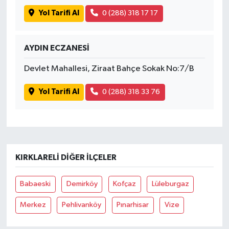
Yol Tarifi Al
0 (288) 318 17 17
AYDIN ECZANESİ
Devlet Mahallesi, Ziraat Bahçe Sokak No:7/B
Yol Tarifi Al
0 (288) 318 33 76
KIRKLARELI DIĞER İLÇELER
Babaeski
Demirköy
Kofçaz
Lüleburgaz
Merkez
Pehlivanköy
Pınarhisar
Vize