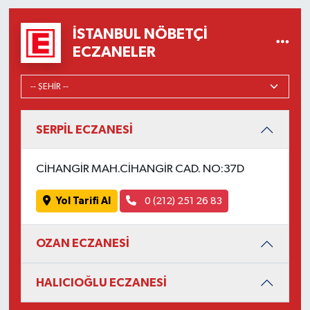
İSTANBUL NÖBETÇI
ECZANELER
SERPİL ECZANESİ
CİHANGİR MAH.CİHANGİR CAD. NO:37D
Yol Tarifi Al
0 (212) 251 26 83
OZAN ECZANESİ
HALICIOĞLU ECZANESİ