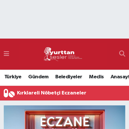
Nöbetçi Eczaneler
Hava Durumu
Namaz Vakitleri
Trafik Durumu
Türkiye
Gündem
Belediyeler
Meclis
Anasay
Süper Lig Puan Durumu ve Fikstür
Kırklareli Nöbetçi Eczaneler
Tüm Manşetler
Son Dakika Haberleri
Haber Arşivi