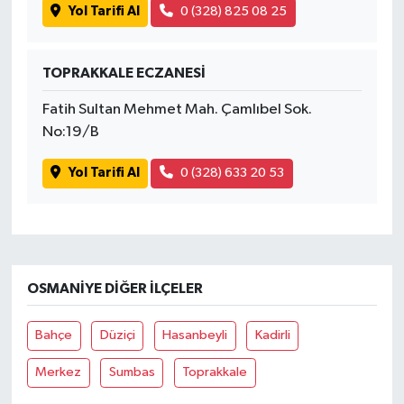
Yol Tarifi Al
0 (328) 825 08 25
TOPRAKKALE ECZANESİ
Fatih Sultan Mehmet Mah. Çamlıbel Sok.
No:19/B
Yol Tarifi Al
0 (328) 633 20 53
OSMANIYE DIĞER İLÇELER
Bahçe
Düziçi
Hasanbeyli
Kadirli
Merkez
Sumbas
Toprakkale