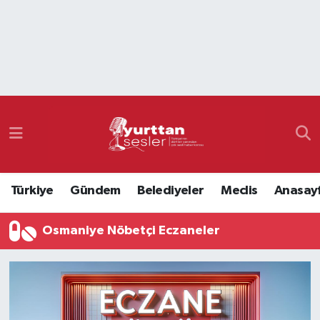
Nöbetçi Eczaneler
Hava Durumu
Namaz Vakitleri
Trafik Durumu
Türkiye
Gündem
Belediyeler
Meclis
Anasay
Süper Lig Puan Durumu ve Fikstür
Osmaniye Nöbetçi Eczaneler
Tüm Manşetler
Son Dakika Haberleri
Haber Arşivi