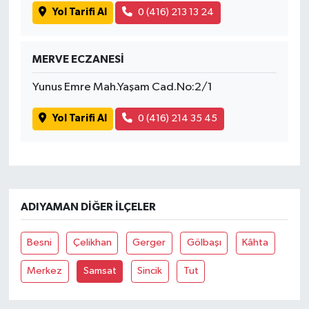
Yol Tarifi Al
0 (416) 213 13 24
MERVE ECZANESİ
Yunus Emre Mah.Yaşam Cad.No:2/1
Yol Tarifi Al
0 (416) 214 35 45
ADIYAMAN DIĞER İLÇELER
Besni
Çelikhan
Gerger
Gölbaşı
Kâhta
Merkez
Samsat
Sincik
Tut