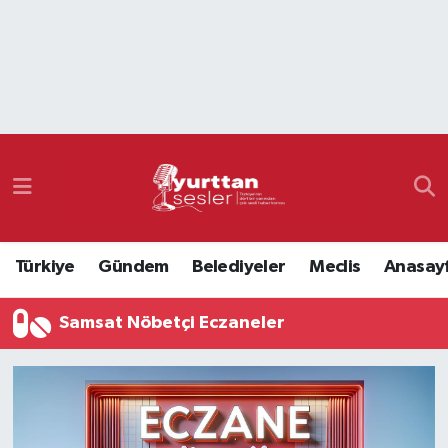
Nöbetçi Eczaneler
Hava Durumu
Namaz Vakitleri
Trafik Durumu
Türkiye
Gündem
Belediyeler
Meclis
Anasay
Süper Lig Puan Durumu ve Fikstür
Samsat Nöbetçi Eczaneler
Tüm Manşetler
Son Dakika Haberleri
Haber Arşivi