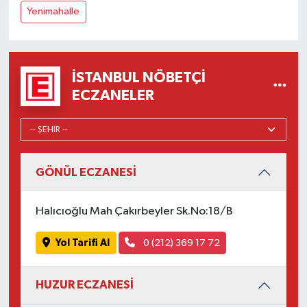
Yenimahalle
İSTANBUL NÖBETÇI
ECZANELER
GÖNÜL ECZANESİ
Halıcıoğlu Mah Çakırbeyler Sk.No:18/B
Yol Tarifi Al
0 (212) 369 17 72
HUZUR ECZANESİ