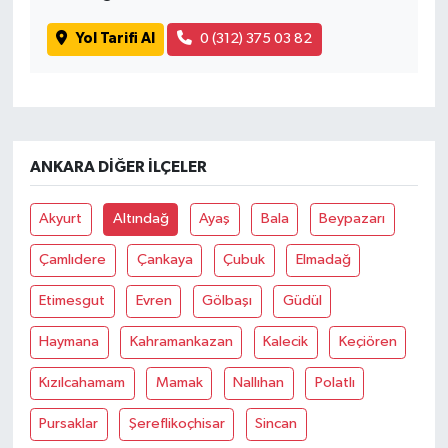
Yol Tarifi Al
0 (312) 375 03 82
ANKARA DIĞER İLÇELER
Akyurt
Altındağ
Ayaş
Bala
Beypazarı
Çamlıdere
Çankaya
Çubuk
Elmadağ
Etimesgut
Evren
Gölbaşı
Güdül
Haymana
Kahramankazan
Kalecik
Keçiören
Kızılcahamam
Mamak
Nallıhan
Polatlı
Pursaklar
Şereflikoçhisar
Sincan