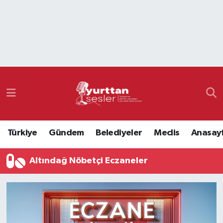
Nöbetçi Eczaneler
Hava Durumu
Namaz Vakitleri
Trafik Durumu
Türkiye
Gündem
Belediyeler
Meclis
Anasay
Süper Lig Puan Durumu ve Fikstür
Altındağ Nöbetçi Eczaneler
Tüm Manşetler
Son Dakika Haberleri
Haber Arşivi