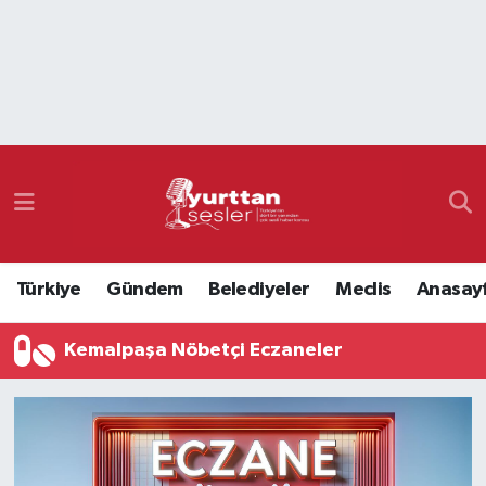
Nöbetçi Eczaneler
Hava Durumu
Namaz Vakitleri
Trafik Durumu
Türkiye
Gündem
Belediyeler
Meclis
Anasay
Süper Lig Puan Durumu ve Fikstür
Kemalpaşa Nöbetçi Eczaneler
Tüm Manşetler
Son Dakika Haberleri
Haber Arşivi