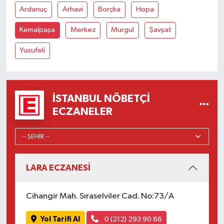
Ardanuç
Arhavi
Borçka
Hopa
Kemalpaşa
Merkez
Murgul
Şavşat
Yusufeli
İSTANBUL NÖBETÇI
ECZANELER
LARA ECZANESİ
Cihangir Mah. Sıraselviler Cad. No:73/A
Yol Tarifi Al
0 (212) 293 90 86