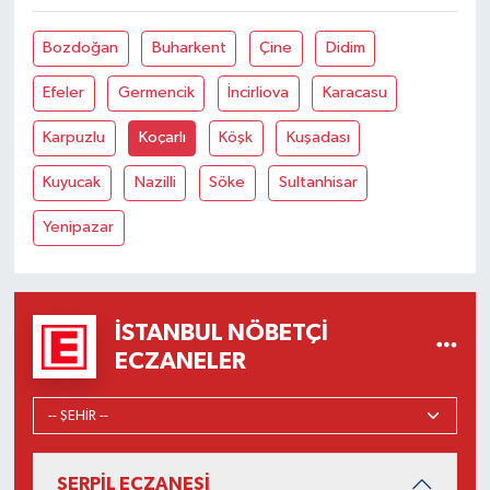
Bozdoğan
Buharkent
Çine
Didim
Efeler
Germencik
İncirliova
Karacasu
Karpuzlu
Koçarlı
Köşk
Kuşadası
Kuyucak
Nazilli
Söke
Sultanhisar
Yenipazar
İSTANBUL NÖBETÇI
ECZANELER
SERPİL ECZANESİ