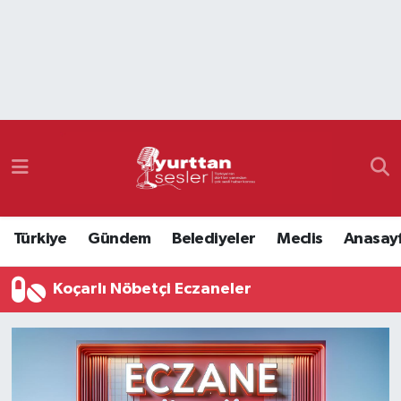
Nöbetçi Eczaneler
Hava Durumu
Namaz Vakitleri
Trafik Durumu
Türkiye
Gündem
Belediyeler
Meclis
Anasay
Süper Lig Puan Durumu ve Fikstür
Koçarlı Nöbetçi Eczaneler
Tüm Manşetler
Son Dakika Haberleri
Haber Arşivi