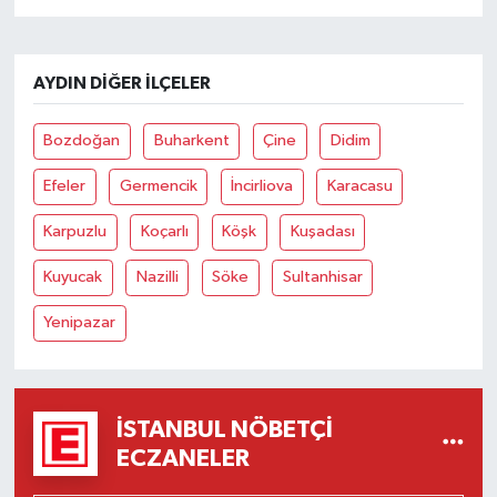
AYDIN DIĞER İLÇELER
Bozdoğan
Buharkent
Çine
Didim
Efeler
Germencik
İncirliova
Karacasu
Karpuzlu
Koçarlı
Köşk
Kuşadası
Kuyucak
Nazilli
Söke
Sultanhisar
Yenipazar
İSTANBUL NÖBETÇI
ECZANELER