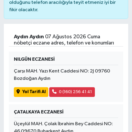
olduğunu telefon aracılığıyla teyit etmeniz iyi bir
fikir olacaktır.
Aydın Aydın
07 Ağustos 2026 Cuma
nöbetçi eczane adres, telefon ve konumları
NILGÜN ECZANESİ
Çarşı MAH. Yazı Kent Caddesi NO: 2J 09760
Bozdoğan Aydın
Yol Tarifi Al
0 (160) 256 41 41
ÇATALKAYA ECZANESİ
Üçeylül MAH. Çolak İbrahim Bey Caddesi NO:
46 09670 Buharkent Aydın