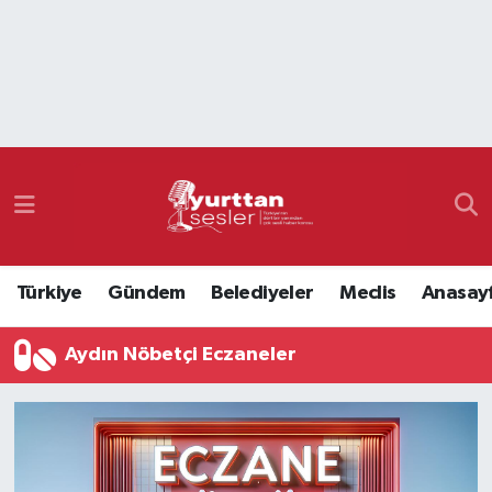
Nöbetçi Eczaneler
Hava Durumu
Namaz Vakitleri
Trafik Durumu
Türkiye
Gündem
Belediyeler
Meclis
Anasay
Süper Lig Puan Durumu ve Fikstür
Aydın Nöbetçi Eczaneler
Tüm Manşetler
Son Dakika Haberleri
Haber Arşivi