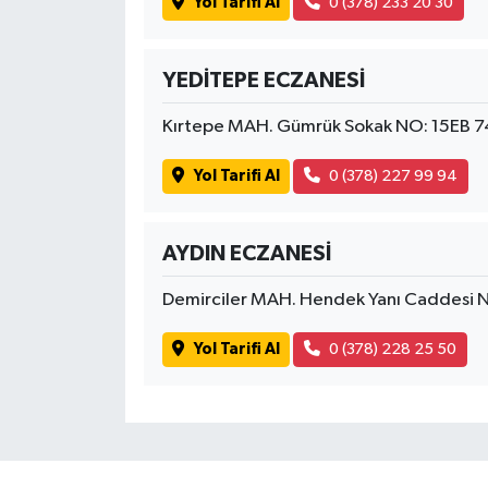
Yol Tarifi Al
0 (378) 233 20 30
YEDİTEPE ECZANESİ
Kırtepe MAH. Gümrük Sokak NO: 15EB 7
Yol Tarifi Al
0 (378) 227 99 94
AYDIN ECZANESİ
Demirciler MAH. Hendek Yanı Caddesi 
Yol Tarifi Al
0 (378) 228 25 50