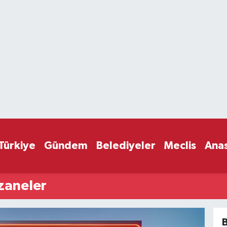
Türkiye
Gündem
Belediyeler
Meclis
Ana
zaneler