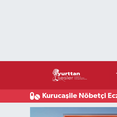
Nöbetçi Eczaneler
Hava Durumu
Namaz Vakitleri
Trafik Durumu
Süper Lig Puan Durumu ve Fikstür
Tüm Manşetler
Kurucaşile Nöbetçi Ec
Son Dakika Haberleri
Haber Arşivi