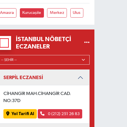
Amasra
Kurucaşile
Merkez
Ulus
İSTANBUL NÖBETÇI
ECZANELER
SERPİL ECZANESİ
CİHANGİR MAH.CİHANGİR CAD.
NO:37D
Yol Tarifi Al
0 (212) 251 26 83