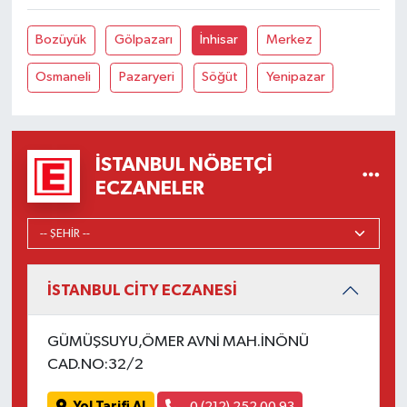
Bozüyük
Gölpazarı
İnhisar
Merkez
Osmaneli
Pazaryeri
Söğüt
Yenipazar
İSTANBUL NÖBETÇI
ECZANELER
İSTANBUL CİTY ECZANESİ
GÜMÜŞSUYU,ÖMER AVNİ MAH.İNÖNÜ
CAD.NO:32/2
Yol Tarifi Al
0 (212) 252 00 93