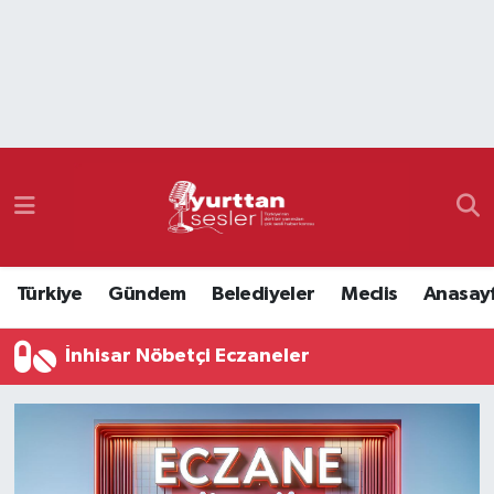
Nöbetçi Eczaneler
Hava Durumu
Namaz Vakitleri
Trafik Durumu
Türkiye
Gündem
Belediyeler
Meclis
Anasay
Süper Lig Puan Durumu ve Fikstür
İnhisar Nöbetçi Eczaneler
Tüm Manşetler
Son Dakika Haberleri
Haber Arşivi