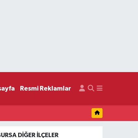
sayfa
Resmi Reklamlar
BURSA DIĞER İLÇELER