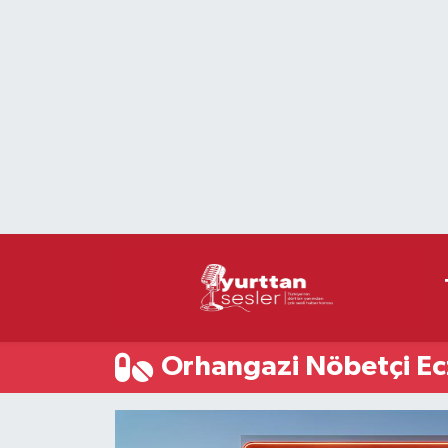
Nöbetçi Eczaneler
Hava Durumu
Namaz Vakitleri
Trafik Durumu
Süper Lig Puan Durumu ve Fikstür
Tüm Manşetler
Orhangazi Nöbetçi Ec
Son Dakika Haberleri
Haber Arşivi