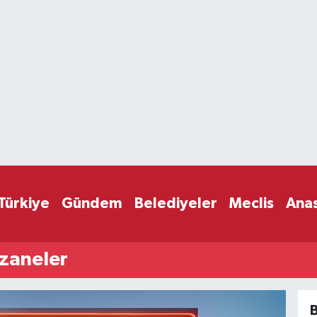
Türkiye
Gündem
Belediyeler
Meclis
Ana
zaneler