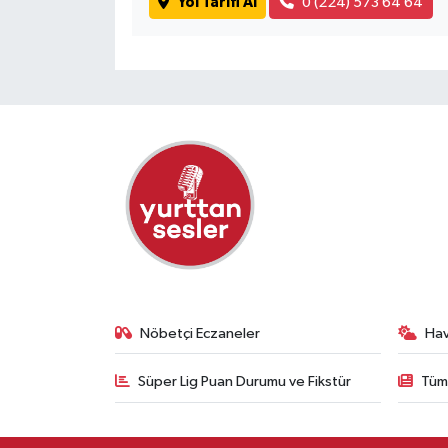
Yol Tarifi Al
0 (224) 573 64 64
Nöbetçi Eczaneler
Ha
Süper Lig Puan Durumu ve Fikstür
Tüm