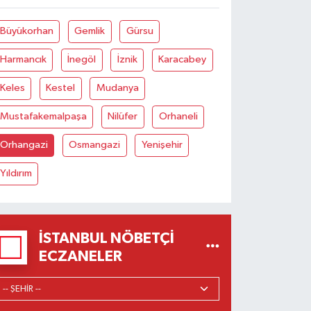
Büyükorhan
Gemlik
Gürsu
Harmancık
İnegöl
İznik
Karacabey
Keles
Kestel
Mudanya
Mustafakemalpaşa
Nilüfer
Orhaneli
Orhangazi
Osmangazi
Yenişehir
Yıldırım
İSTANBUL NÖBETÇI
ECZANELER