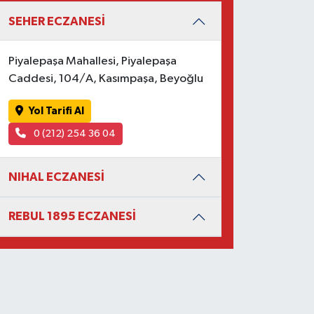
SEHER ECZANESİ
Piyalepaşa Mahallesi, Piyalepaşa
Caddesi, 104/A, Kasımpaşa, Beyoğlu
Yol Tarifi Al
0 (212) 254 36 04
NIHAL ECZANESİ
REBUL 1895 ECZANESİ