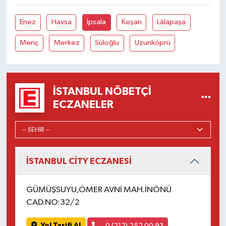
Enez
Havsa
İpsala
Keşan
Lâlapaşa
Meriç
Merkez
Süloğlu
Uzunköprü
İSTANBUL NÖBETÇI
ECZANELER
İSTANBUL CİTY ECZANESİ
GÜMÜŞSUYU,ÖMER AVNİ MAH.İNÖNÜ
CAD.NO:32/2
Yol Tarifi Al
0 (212) 252 00 93