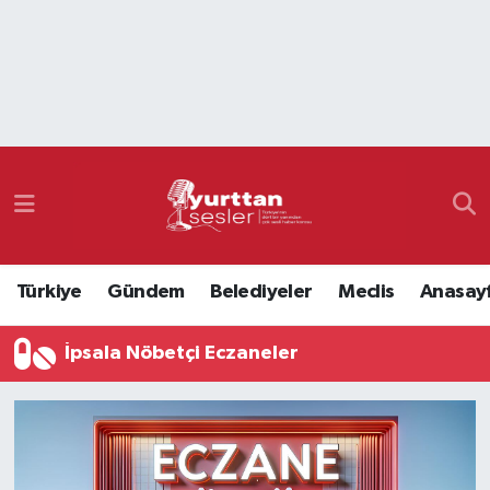
Nöbetçi Eczaneler
Hava Durumu
Namaz Vakitleri
Trafik Durumu
Türkiye
Gündem
Belediyeler
Meclis
Anasay
Süper Lig Puan Durumu ve Fikstür
İpsala Nöbetçi Eczaneler
Tüm Manşetler
Son Dakika Haberleri
Haber Arşivi