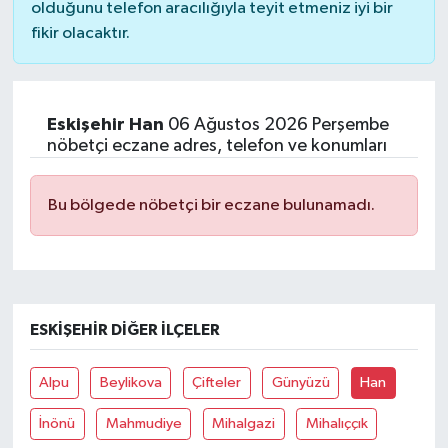
olduğunu telefon aracılığıyla teyit etmeniz iyi bir
fikir olacaktır.
Eskişehir Han
06 Ağustos 2026 Perşembe
nöbetçi eczane adres, telefon ve konumları
Bu bölgede nöbetçi bir eczane bulunamadı.
ESKIŞEHIR DIĞER İLÇELER
Alpu
Beylikova
Çifteler
Günyüzü
Han
İnönü
Mahmudiye
Mihalgazi
Mihalıççık