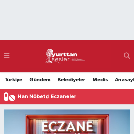
Nöbetçi Eczaneler
Hava Durumu
Namaz Vakitleri
Trafik Durumu
Türkiye
Gündem
Belediyeler
Meclis
Anasay
Süper Lig Puan Durumu ve Fikstür
Han Nöbetçi Eczaneler
Tüm Manşetler
Son Dakika Haberleri
Haber Arşivi