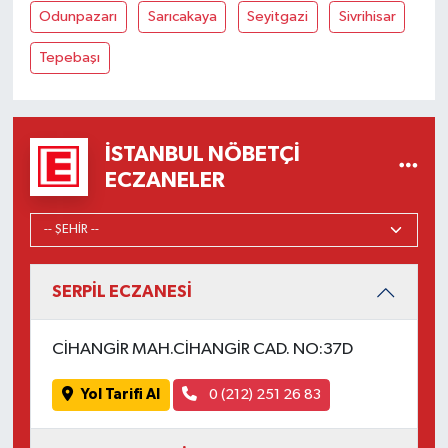
Odunpazarı
Sarıcakaya
Seyitgazi
Sivrihisar
Tepebaşı
İSTANBUL NÖBETÇI
ECZANELER
SERPİL ECZANESİ
CİHANGİR MAH.CİHANGİR CAD. NO:37D
Yol Tarifi Al
0 (212) 251 26 83