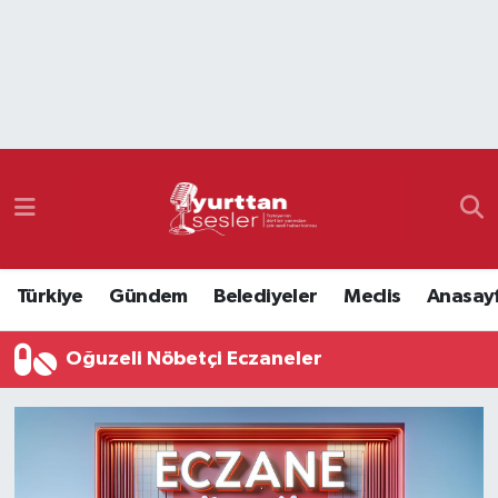
Nöbetçi Eczaneler
Hava Durumu
Namaz Vakitleri
Trafik Durumu
Türkiye
Gündem
Belediyeler
Meclis
Anasay
Süper Lig Puan Durumu ve Fikstür
Oğuzeli Nöbetçi Eczaneler
Tüm Manşetler
Son Dakika Haberleri
Haber Arşivi