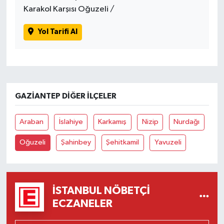
Karakol Karşısı Oğuzeli /
Yol Tarifi Al
GAZIANTEP DIĞER İLÇELER
Araban
İslahiye
Karkamış
Nizip
Nurdağı
Oğuzeli
Şahinbey
Şehitkamil
Yavuzeli
İSTANBUL NÖBETÇI
ECZANELER