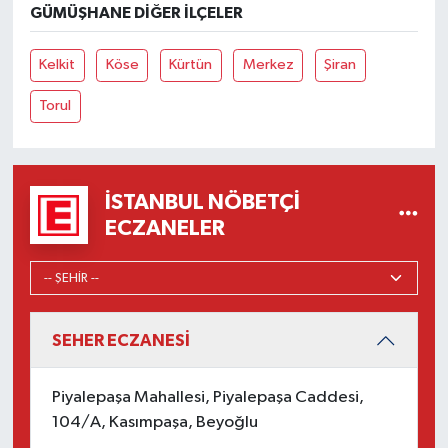
GÜMÜŞHANE DIĞER İLÇELER
Kelkit
Köse
Kürtün
Merkez
Şiran
Torul
İSTANBUL NÖBETÇI
ECZANELER
SEHER ECZANESİ
Piyalepaşa Mahallesi, Piyalepaşa Caddesi,
104/A, Kasımpaşa, Beyoğlu