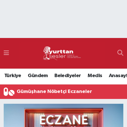
Nöbetçi Eczaneler
Hava Durumu
Namaz Vakitleri
Trafik Durumu
Türkiye
Gündem
Belediyeler
Meclis
Anasay
Süper Lig Puan Durumu ve Fikstür
Gümüşhane Nöbetçi Eczaneler
Tüm Manşetler
Son Dakika Haberleri
Haber Arşivi