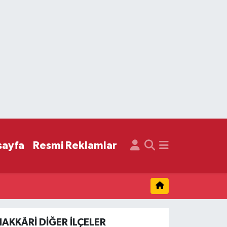
sayfa
Resmi Reklamlar
HAKKÂRI DIĞER İLÇELER