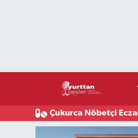
Nöbetçi Eczaneler
Hava Durumu
Namaz Vakitleri
Trafik Durumu
Süper Lig Puan Durumu ve Fikstür
Tüm Manşetler
Çukurca Nöbetçi Ecza
Son Dakika Haberleri
Haber Arşivi