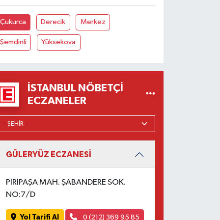
Çukurca
Derecik
Merkez
Şemdinli
Yüksekova
İSTANBUL NÖBETÇI
ECZANELER
GÜLERYÜZ ECZANESİ
PİRİPAŞA MAH. ŞABANDERE SOK.
NO:7/D
Yol Tarifi Al
0 (212) 369 95 85