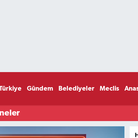
Türkiye
Gündem
Belediyeler
Meclis
Ana
neler