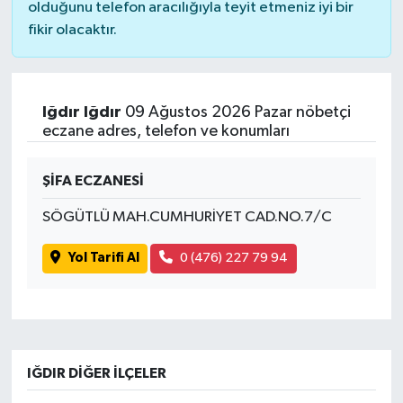
olduğunu telefon aracılığıyla teyit etmeniz iyi bir
fikir olacaktır.
Iğdır Iğdır
09 Ağustos 2026 Pazar nöbetçi
eczane adres, telefon ve konumları
ŞİFA ECZANESİ
SÖGÜTLÜ MAH.CUMHURİYET CAD.NO.7/C
Yol Tarifi Al
0 (476) 227 79 94
IĞDIR DIĞER İLÇELER