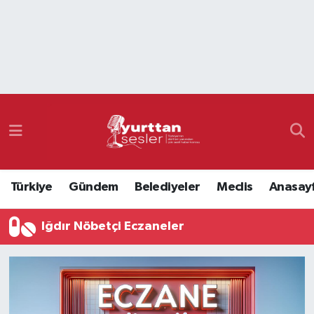
Nöbetçi Eczaneler
Hava Durumu
Namaz Vakitleri
Trafik Durumu
Türkiye
Gündem
Belediyeler
Meclis
Anasay
Süper Lig Puan Durumu ve Fikstür
Iğdır Nöbetçi Eczaneler
Tüm Manşetler
Son Dakika Haberleri
Haber Arşivi