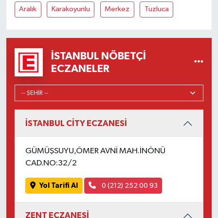
Aralık
Karakoyunlu
Merkez
Tuzluca
İSTANBUL NÖBETÇI
ECZANELER
İSTANBUL CİTY ECZANESİ
GÜMÜŞSUYU,ÖMER AVNİ MAH.İNÖNÜ
CAD.NO:32/2
Yol Tarifi Al
0 (212) 252 00 93
ZENT ECZANESİ