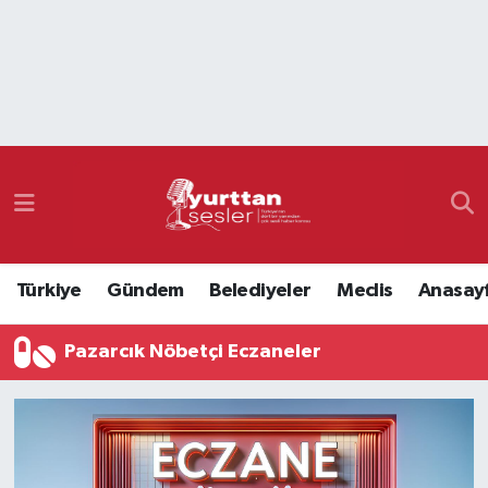
Nöbetçi Eczaneler
Hava Durumu
Namaz Vakitleri
Trafik Durumu
Türkiye
Gündem
Belediyeler
Meclis
Anasay
Süper Lig Puan Durumu ve Fikstür
Pazarcık Nöbetçi Eczaneler
Tüm Manşetler
Son Dakika Haberleri
Haber Arşivi