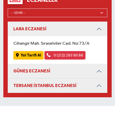
ECZANELER
LARA ECZANESİ
Cihangir Mah. Sıraselviler Cad. No:73/A
Yol Tarifi Al
0 (212) 293 90 86
GÜNEŞ ECZANESİ
TERSANE İSTANBUL ECZANESİ