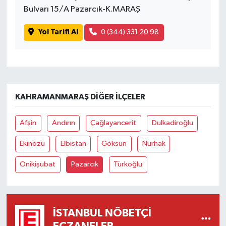
Bulvarı 15/A Pazarcık-K.MARAŞ
Yol Tarifi Al
0 (344) 331 20 98
KAHRAMANMARAŞ DIĞER İLÇELER
Afşin
Andırın
Çağlayancerit
Dulkadiroğlu
Ekinözü
Elbistan
Göksun
Nurhak
Onikişubat
Pazarcık
Türkoğlu
İSTANBUL NÖBETÇI