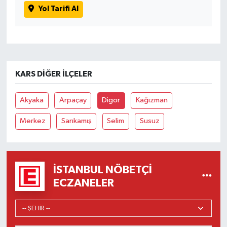
Yol Tarifi Al
KARS DIĞER İLÇELER
Akyaka
Arpaçay
Digor
Kağızman
Merkez
Sarıkamış
Selim
Susuz
İSTANBUL NÖBETÇI
ECZANELER