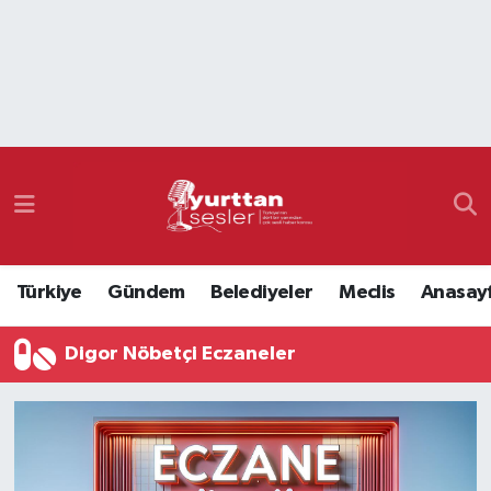
Nöbetçi Eczaneler
Hava Durumu
Namaz Vakitleri
Trafik Durumu
Türkiye
Gündem
Belediyeler
Meclis
Anasay
Süper Lig Puan Durumu ve Fikstür
Digor Nöbetçi Eczaneler
Tüm Manşetler
Son Dakika Haberleri
Haber Arşivi