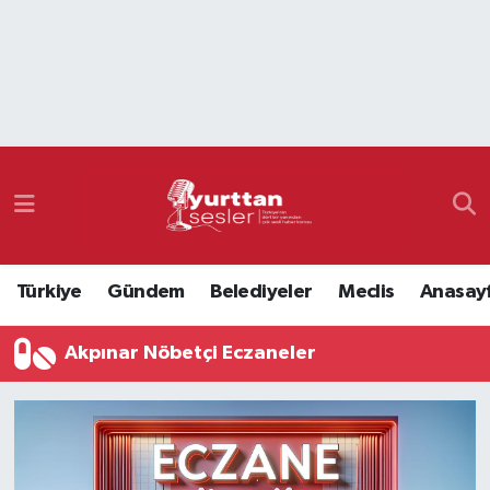
Nöbetçi Eczaneler
Hava Durumu
Namaz Vakitleri
Trafik Durumu
Türkiye
Gündem
Belediyeler
Meclis
Anasay
Süper Lig Puan Durumu ve Fikstür
Akpınar Nöbetçi Eczaneler
Tüm Manşetler
Son Dakika Haberleri
Haber Arşivi