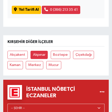
Yol Tarifi Al
0 (386) 213 35 41
KIRŞEHIR DIĞER İLÇELER
Akçakent
Akpınar
Boztepe
Çiçekdağı
Kaman
Merkez
Mucur
İSTANBUL NÖBETÇI
ECZANELER