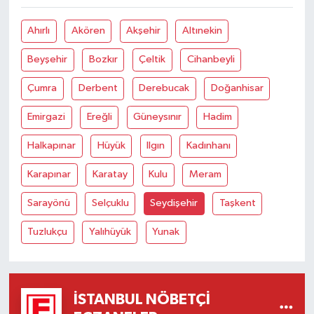
Ahırlı
Akören
Akşehir
Altınekin
Beyşehir
Bozkır
Çeltik
Cihanbeyli
Çumra
Derbent
Derebucak
Doğanhisar
Emirgazi
Ereğli
Güneysınır
Hadim
Halkapınar
Hüyük
Ilgın
Kadınhanı
Karapınar
Karatay
Kulu
Meram
Sarayönü
Selçuklu
Seydişehir
Taşkent
Tuzlukçu
Yalıhüyük
Yunak
İSTANBUL NÖBETÇI