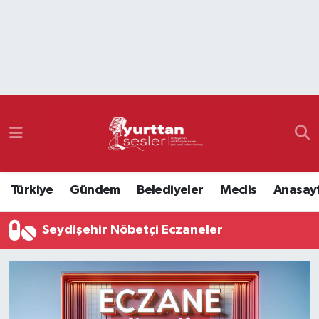
Nöbetçi Eczaneler
Hava Durumu
Namaz Vakitleri
Trafik Durumu
Türkiye
Gündem
Belediyeler
Meclis
Anasay
Süper Lig Puan Durumu ve Fikstür
Seydişehir Nöbetçi Eczaneler
Tüm Manşetler
Son Dakika Haberleri
Haber Arşivi