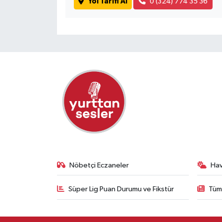
Yol Tarifi Al
0 (324) 774 35 36
Nöbetçi Eczaneler
Ha
Süper Lig Puan Durumu ve Fikstür
Tüm