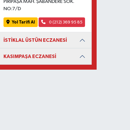
PİRİPAŞA MAH. ŞABANDERE SOK.
NO:7/D
Yol Tarifi Al
0 (212) 369 95 85
İSTİKLAL ÜSTÜN ECZANESİ
KASIMPAŞA ECZANESİ