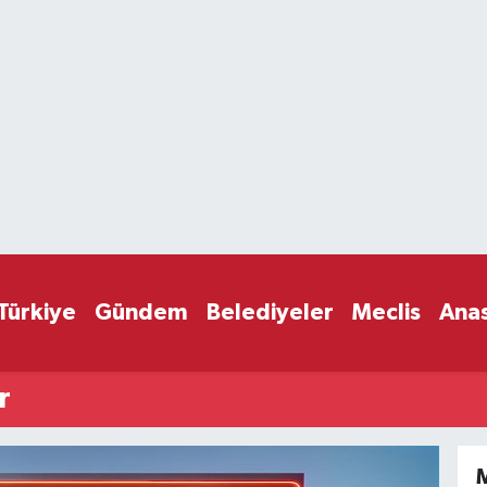
Türkiye
Gündem
Belediyeler
Meclis
Ana
r