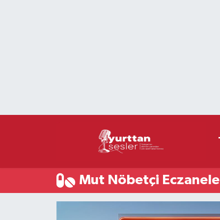
Nöbetçi Eczaneler
Hava Durumu
Namaz Vakitleri
Trafik Durumu
Süper Lig Puan Durumu ve Fikstür
Tüm Manşetler
Mut Nöbetçi Eczanele
Son Dakika Haberleri
Haber Arşivi