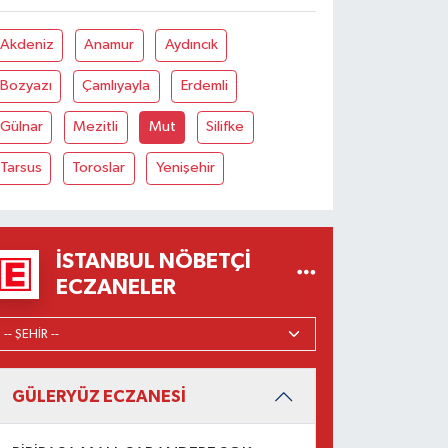
Akdeniz
Anamur
Aydıncık
Bozyazı
Çamlıyayla
Erdemli
Gülnar
Mezitli
Mut
Silifke
Tarsus
Toroslar
Yenişehir
İSTANBUL NÖBETÇI
ECZANELER
GÜLERYÜZ ECZANESİ