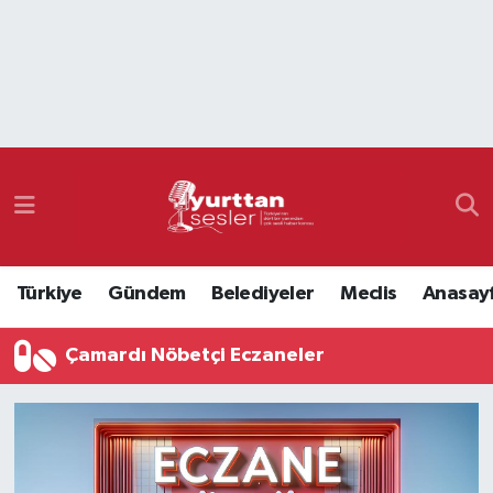
Nöbetçi Eczaneler
Hava Durumu
Namaz Vakitleri
Trafik Durumu
Türkiye
Gündem
Belediyeler
Meclis
Anasay
Süper Lig Puan Durumu ve Fikstür
Çamardı Nöbetçi Eczaneler
Tüm Manşetler
Son Dakika Haberleri
Haber Arşivi