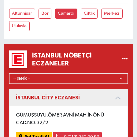
Altunhisar
Bor
Çamardı
Çiftlik
Merkez
Ulukışla
İSTANBUL NÖBETÇI
ECZANELER
İSTANBUL CİTY ECZANESİ
GÜMÜŞSUYU,ÖMER AVNİ MAH.İNÖNÜ
CAD.NO:32/2
Yol Tarifi Al
0 (212) 252 00 93