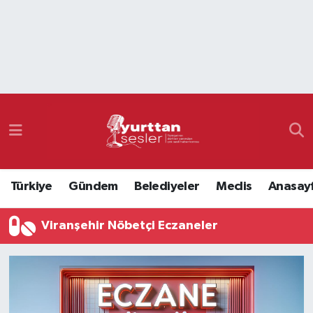
Nöbetçi Eczaneler
Hava Durumu
Namaz Vakitleri
Trafik Durumu
Türkiye
Gündem
Belediyeler
Meclis
Anasay
Süper Lig Puan Durumu ve Fikstür
Viranşehir Nöbetçi Eczaneler
Tüm Manşetler
Son Dakika Haberleri
Haber Arşivi