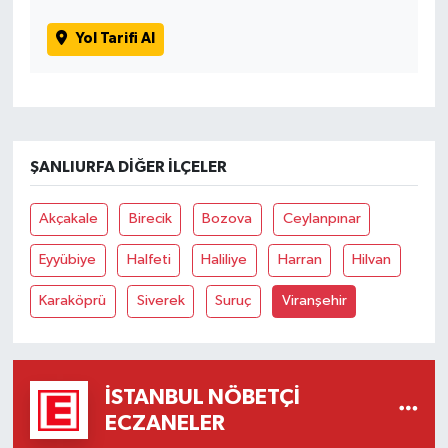
Yol Tarifi Al
ŞANLIURFA DIĞER İLÇELER
Akçakale
Birecik
Bozova
Ceylanpınar
Eyyübiye
Halfeti
Haliliye
Harran
Hilvan
Karaköprü
Siverek
Suruç
Viranşehir
İSTANBUL NÖBETÇI
ECZANELER