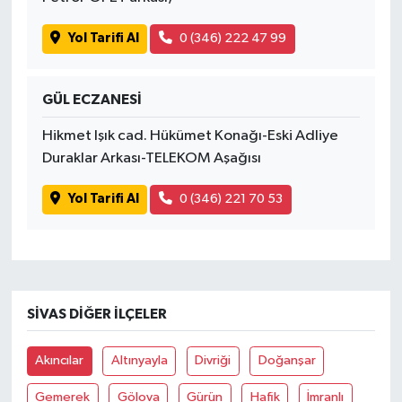
Yol Tarifi Al
0 (346) 222 47 99
GÜL ECZANESİ
Hikmet Işık cad. Hükümet Konağı-Eski Adliye
Duraklar Arkası-TELEKOM Aşağısı
Yol Tarifi Al
0 (346) 221 70 53
SIVAS DIĞER İLÇELER
Akıncılar
Altınyayla
Divriği
Doğanşar
Gemerek
Gölova
Gürün
Hafik
İmranlı