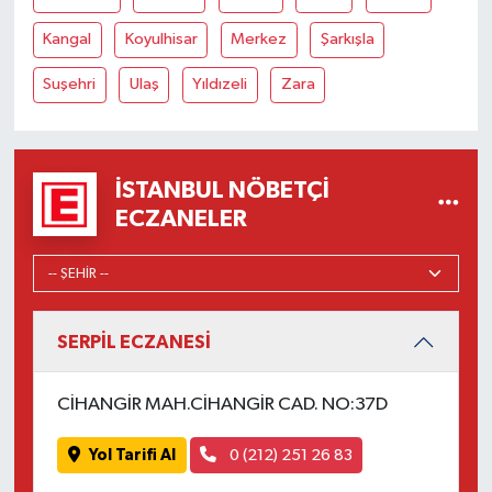
Kangal
Koyulhisar
Merkez
Şarkışla
Suşehri
Ulaş
Yıldızeli
Zara
İSTANBUL NÖBETÇI
ECZANELER
SERPİL ECZANESİ
CİHANGİR MAH.CİHANGİR CAD. NO:37D
Yol Tarifi Al
0 (212) 251 26 83