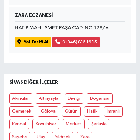
ZARA ECZANESİ
HATİP MAH. İSMET PAŞA CAD. NO:128/A
Yol Tarifi Al
0 (346) 816 16 15
SIVAS DIĞER İLÇELER
Akıncılar
Altınyayla
Divriği
Doğanşar
Gemerek
Gölova
Gürün
Hafik
İmranlı
Kangal
Koyulhisar
Merkez
Şarkışla
Suşehri
Ulaş
Yıldızeli
Zara