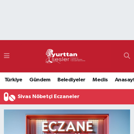
Nöbetçi Eczaneler
Hava Durumu
Namaz Vakitleri
Trafik Durumu
Türkiye
Gündem
Belediyeler
Meclis
Anasay
Süper Lig Puan Durumu ve Fikstür
Sivas Nöbetçi Eczaneler
Tüm Manşetler
Son Dakika Haberleri
Haber Arşivi