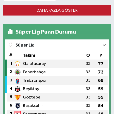
DAHA FAZLA GÖSTER
Süper Lig Puan Durumu
Süper Lig
#
Takım
O
P
1
Galatasaray
33
77
2
Fenerbahçe
33
73
3
Trabzonspor
33
69
4
Beşiktaş
33
59
5
Göztepe
33
55
6
Başakşehir
33
54
7