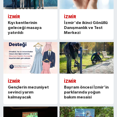
İZMIR
İZMIR
Kıyı kentlerinin
İzmir'de ikinci Gönüllü
geleceği masaya
Danışmanlık ve Test
yatırıldı
Merkezi
İZMIR
İZMIR
Gençlerin mezuniyet
Bayram öncesi İzmir’in
sevinci yarım
parklarında yoğun
kalmayacak
bakım mesaisi