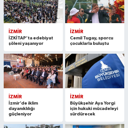
İZMIR
İZMIR
İZKİTAP’ta edebiyat
Cemil Tugay, sporcu
şöleni yaşanıyor
çocuklarla buluştu
İZMIR
İZMIR
İzmir’de iklim
Büyükşehir Aya Yorgi
dayanıklılığı
için hukuki mücadeleyi
güçleniyor
sürdürecek