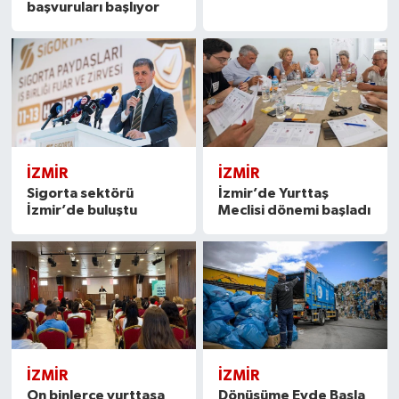
başvuruları başlıyor
İZMIR
İZMIR
Sigorta sektörü
İzmir’de Yurttaş
İzmir’de buluştu
Meclisi dönemi başladı
İZMIR
İZMIR
On binlerce yurttaşa
Dönüşüme Evde Başla