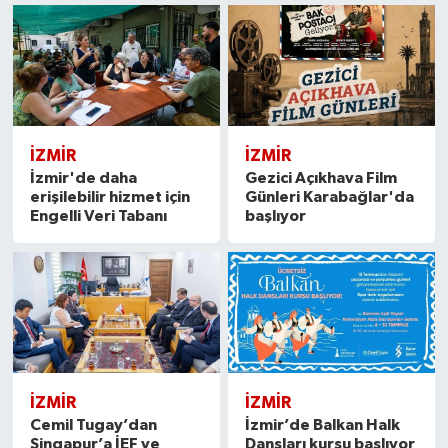
İZMIR
İZMIR
İzmir'de daha
Gezici Açıkhava Film
erişilebilir hizmet için
Günleri Karabağlar'da
Engelli Veri Tabanı
başlıyor
İZMIR
İZMIR
Cemil Tugay’dan
İzmir’de Balkan Halk
Singapur’a İEF ve
Dansları kursu başlıyor