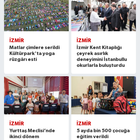
İZMIR
İZMIR
Matlar çimlere serildi
İzmir Kent Kitaplığı
Kültürpark'ta yoga
çeyrek asırlık
rüzgârı esti
deneyimini İstanbullu
okurlarla buluşturdu
İZMIR
İZMIR
Yurttaş Meclisi’nde
5 ayda bin 500 çocuğa
ikinci dönem
eğitim verildi