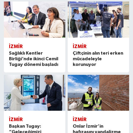
İZMIR
İZMIR
Sağlıklı Kentler
Çiftçinin alın teri erken
Birliği’nde ikinci Cemil
mücadeleyle
Tugay dönemi başladı
korunuyor
İZMIR
İZMIR
Başkan Tugay:
Onlar İzmir’in
“Geleceğimizi
hafızasını vandalizme