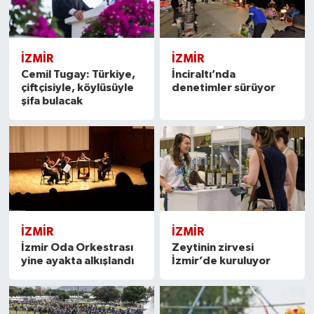
İZMIR
İZMIR
Cemil Tugay: Türkiye,
İnciraltı’nda
çiftçisiyle, köylüsüyle
denetimler sürüyor
şifa bulacak
İZMIR
İZMIR
İzmir Oda Orkestrası
Zeytinin zirvesi
yine ayakta alkışlandı
İzmir’de kuruluyor