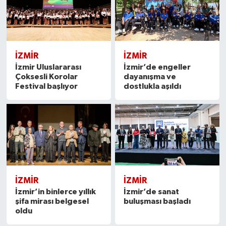
İZMIR
İZMIR
İzmir Uluslararası
İzmir’de engeller
Çoksesli Korolar
dayanışma ve
Festival başlıyor
dostlukla aşıldı
İZMIR
İZMIR
İzmir’in binlerce yıllık
İzmir’de sanat
şifa mirası belgesel
buluşması başladı
oldu