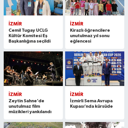
İZMIR
İZMIR
Cemil Tugay UCLG
Kirazlı öğrencilere
Kültür Komitesi Eş
unutulmaz yıl sonu
Başkanlığına seçildi
eğlencesi
İZMIR
İZMIR
Zeytin Sahne’de
İzmirli Sema Avrupa
unutulmaz film
Kupası’nda kürsüde
müzikleri yankılandı