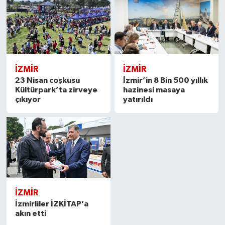
İZMIR
İZMIR
23 Nisan coşkusu
İzmir’in 8 Bin 500 yıllık
Kültürpark’ta zirveye
hazinesi masaya
çıkıyor
yatırıldı
İZMIR
İzmirliler İZKİTAP’a
akın etti