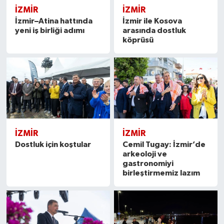
İZMIR
İZMIR
İzmir–Atina hattında
İzmir ile Kosova
yeni iş birliği adımı
arasında dostluk
köprüsü
İZMIR
İZMIR
Dostluk için koştular
Cemil Tugay: İzmir’de
arkeoloji ve
gastronomiyi
birleştirmemiz lazım