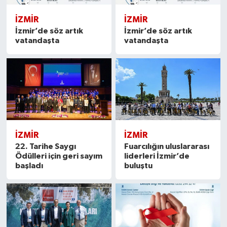
İZMIR
İZMIR
İzmir’de söz artık
İzmir’de söz artık
vatandaşta
vatandaşta
İZMIR
İZMIR
22. Tarihe Saygı
Fuarcılığın uluslararası
Ödülleri için geri sayım
liderleri İzmir’de
başladı
buluştu