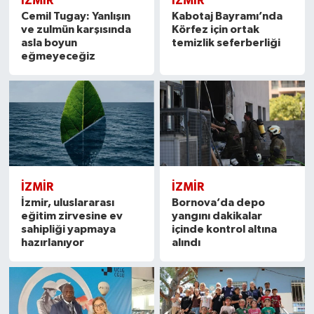
İZMIR
İZMIR
Cemil Tugay: Yanlışın
Kabotaj Bayramı’nda
ve zulmün karşısında
Körfez için ortak
asla boyun
temizlik seferberliği
eğmeyeceğiz
İZMIR
İZMIR
İzmir, uluslararası
Bornova’da depo
eğitim zirvesine ev
yangını dakikalar
sahipliği yapmaya
içinde kontrol altına
hazırlanıyor
alındı