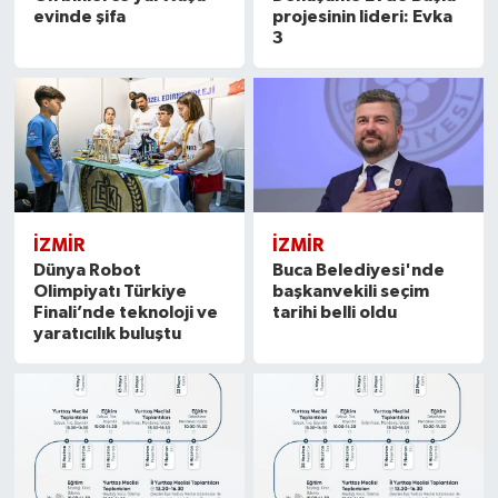
evinde şifa
projesinin lideri: Evka
3
İZMIR
İZMIR
Dünya Robot
Buca Belediyesi'nde
Olimpiyatı Türkiye
başkanvekili seçim
Finali’nde teknoloji ve
tarihi belli oldu
yaratıcılık buluştu