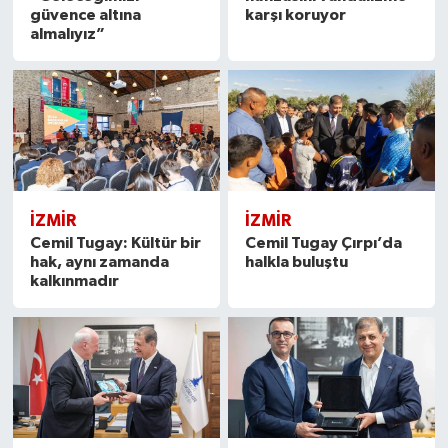
güvence altına
karşı koruyor
almalıyız”
İZMIR
İZMIR
Cemil Tugay: Kültür bir
Cemil Tugay Çırpı’da
hak, aynı zamanda
halkla buluştu
kalkınmadır