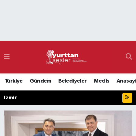
Nöbetçi Eczaneler
Hava Durumu
Namaz Vakitleri
Trafik Durumu
Türkiye
Gündem
Belediyeler
Meclis
Anasay
Süper Lig Puan Durumu ve Fikstür
İzmir
Tüm Manşetler
Son Dakika Haberleri
Haber Arşivi