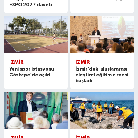
EXPO 2027 daveti
İZMIR
İZMIR
Yeni spor istasyonu
İzmir’deki uluslararası
Göztepe’de açıldı
eleştirel eğitim zirvesi
başladı