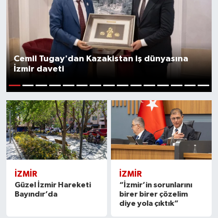
Cemil Tugay'dan Kazakistan iş dünyasına
İzmir daveti
1
2
3
4
5
6
7
8
9
10
11
12
13
14
15
İZMIR
İZMIR
Güzel İzmir Hareketi
“İzmir’in sorunlarını
Bayındır’da
birer birer çözelim
diye yola çıktık”