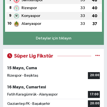
Samsunspor
33
48
8
Rizespor
33
40
9
Konyaspor
33
40
10
Alanyaspor
33
37
Detaylar için tıklayın
Süper Lig Fikstür
15 Mayıs, Cuma
Rizespor - Beşiktaş
20:00
16 Mayıs, Cumartesi
Fatih Karagümrük - Alanyaspor
17:00
Gaziantep FK - Başakşehir
20:00