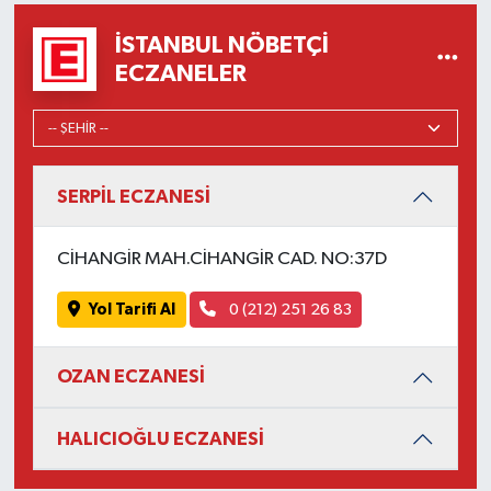
İSTANBUL NÖBETÇI
ECZANELER
SERPİL ECZANESİ
CİHANGİR MAH.CİHANGİR CAD. NO:37D
Yol Tarifi Al
0 (212) 251 26 83
OZAN ECZANESİ
HALICIOĞLU ECZANESİ