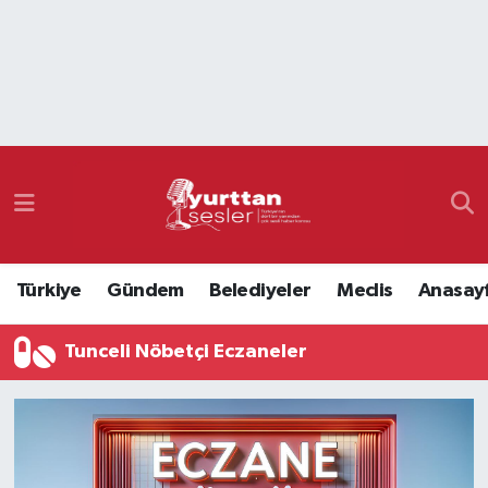
Nöbetçi Eczaneler
Hava Durumu
Namaz Vakitleri
Trafik Durumu
Türkiye
Gündem
Belediyeler
Meclis
Anasay
Süper Lig Puan Durumu ve Fikstür
Tunceli Nöbetçi Eczaneler
Tüm Manşetler
Son Dakika Haberleri
Haber Arşivi