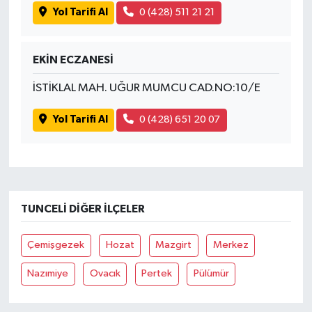
Yol Tarifi Al
0 (428) 511 21 21
EKİN ECZANESİ
İSTİKLAL MAH. UĞUR MUMCU CAD.NO:10/E
Yol Tarifi Al
0 (428) 651 20 07
TUNCELI DIĞER İLÇELER
Çemişgezek
Hozat
Mazgirt
Merkez
Nazımiye
Ovacık
Pertek
Pülümür