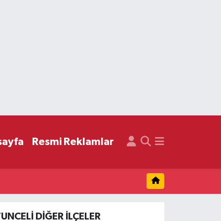
sayfa
Resmi Reklamlar
TUNCELI DIĞER İLÇELER