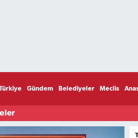
Türkiye
Gündem
Belediyeler
Meclis
Ana
eler