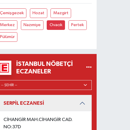
Çemişgezek
Hozat
Mazgirt
Merkez
Nazımiye
Ovacık
Pertek
Pülümür
İSTANBUL NÖBETÇI
ECZANELER
SERPİL ECZANESİ
CİHANGİR MAH.CİHANGİR CAD.
NO:37D