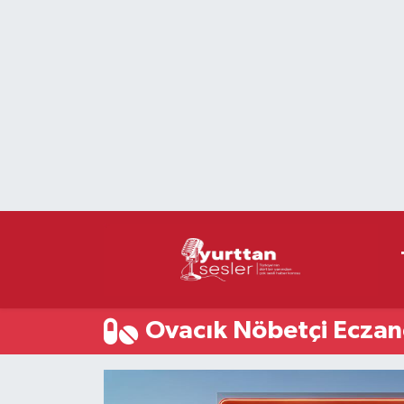
Nöbetçi Eczaneler
Hava Durumu
Namaz Vakitleri
Trafik Durumu
Süper Lig Puan Durumu ve Fikstür
Tüm Manşetler
Ovacık Nöbetçi Eczan
Son Dakika Haberleri
Haber Arşivi