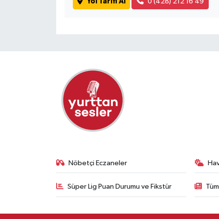
Yol Tarifi Al
0 (428) 212 16 49
Nöbetçi Eczaneler
Ha
Süper Lig Puan Durumu ve Fikstür
Tüm