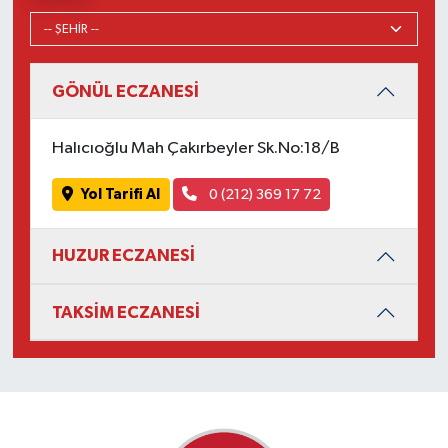
GÖNÜL ECZANESİ
Halıcıoğlu Mah Çakırbeyler Sk.No:18/B
Yol Tarifi Al
0 (212) 369 17 72
HUZUR ECZANESİ
TAKSİM ECZANESİ