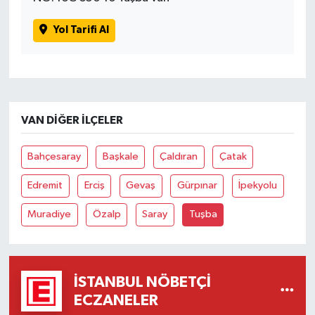
Yol Tarifi Al
VAN DIĞER İLÇELER
Bahçesaray
Başkale
Çaldıran
Çatak
Edremit
Erciş
Gevaş
Gürpınar
İpekyolu
Muradiye
Özalp
Saray
Tuşba
İSTANBUL NÖBETÇI
ECZANELER