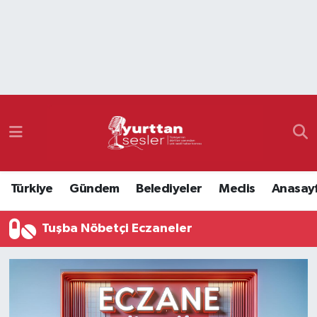
Nöbetçi Eczaneler
Hava Durumu
Namaz Vakitleri
Trafik Durumu
Türkiye
Gündem
Belediyeler
Meclis
Anasay
Süper Lig Puan Durumu ve Fikstür
Tuşba Nöbetçi Eczaneler
Tüm Manşetler
Son Dakika Haberleri
Haber Arşivi