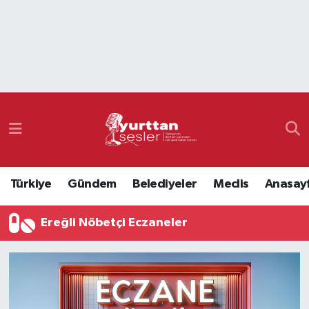
Nöbetçi Eczaneler
Hava Durumu
Namaz Vakitleri
Trafik Durumu
Türkiye
Gündem
Belediyeler
Meclis
Anasay
Süper Lig Puan Durumu ve Fikstür
Ereğli Nöbetçi Eczaneler
Tüm Manşetler
Son Dakika Haberleri
Haber Arşivi