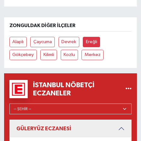
ZONGULDAK DIĞER İLÇELER
Alaplı
Çaycuma
Devrek
Ereğli
Gökçebey
Kilimli
Kozlu
Merkez
İSTANBUL NÖBETÇI
ECZANELER
GÜLERYÜZ ECZANESİ