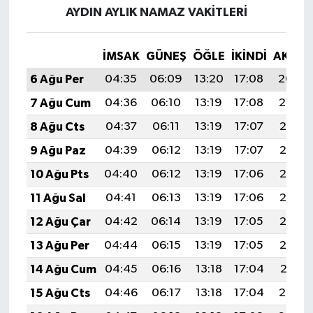
AYDIN AYLIK NAMAZ VAKITLERI
İMSAK
GÜNEŞ
ÖĞLE
İKINDI
AKŞA
6 Ağu Per
04:35
06:09
13:20
17:08
20:20
7 Ağu Cum
04:36
06:10
13:19
17:08
20:19
8 Ağu Cts
04:37
06:11
13:19
17:07
20:18
9 Ağu Paz
04:39
06:12
13:19
17:07
20:17
10 Ağu Pts
04:40
06:12
13:19
17:06
20:16
11 Ağu Sal
04:41
06:13
13:19
17:06
20:15
12 Ağu Çar
04:42
06:14
13:19
17:05
20:13
13 Ağu Per
04:44
06:15
13:19
17:05
20:12
14 Ağu Cum
04:45
06:16
13:18
17:04
20:11
15 Ağu Cts
04:46
06:17
13:18
17:04
20:10