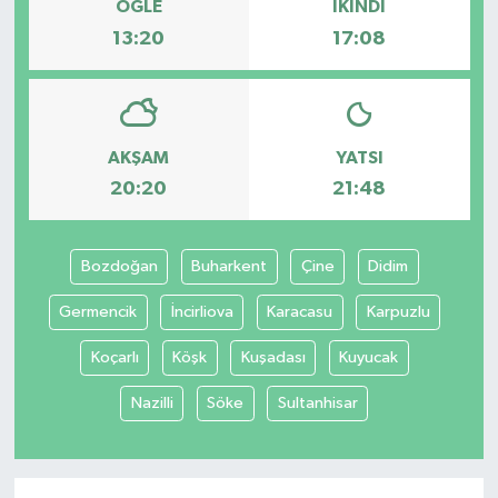
ÖĞLE
İKINDI
13:20
17:08
AKŞAM
YATSI
20:20
21:48
Bozdoğan
Buharkent
Çine
Didim
Germencik
İncirliova
Karacasu
Karpuzlu
Koçarlı
Köşk
Kuşadası
Kuyucak
Nazilli
Söke
Sultanhisar