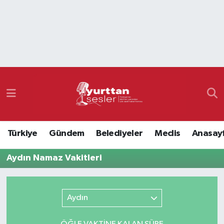
Nöbetçi Eczaneler
Hava Durumu
Namaz Vakitleri
Trafik Durumu
Türkiye
Gündem
Belediyeler
Meclis
Anasay
Süper Lig Puan Durumu ve Fikstür
Aydın Namaz Vakitleri
Tüm Manşetler
Son Dakika Haberleri
Aydın
Haber Arşivi