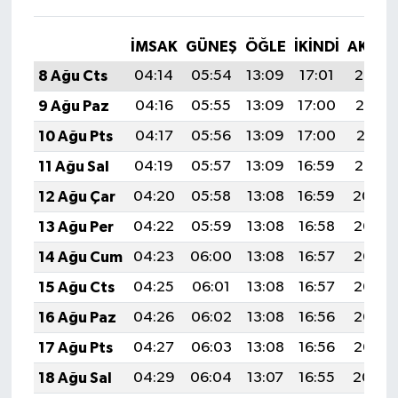
İMSAK
GÜNEŞ
ÖĞLE
İKINDI
AKŞA
8 Ağu Cts
04:14
05:54
13:09
17:01
20:14
9 Ağu Paz
04:16
05:55
13:09
17:00
20:13
10 Ağu Pts
04:17
05:56
13:09
17:00
20:11
11 Ağu Sal
04:19
05:57
13:09
16:59
20:10
12 Ağu Çar
04:20
05:58
13:08
16:59
20:09
13 Ağu Per
04:22
05:59
13:08
16:58
20:07
14 Ağu Cum
04:23
06:00
13:08
16:57
20:06
15 Ağu Cts
04:25
06:01
13:08
16:57
20:05
16 Ağu Paz
04:26
06:02
13:08
16:56
20:03
17 Ağu Pts
04:27
06:03
13:08
16:56
20:02
18 Ağu Sal
04:29
06:04
13:07
16:55
20:00