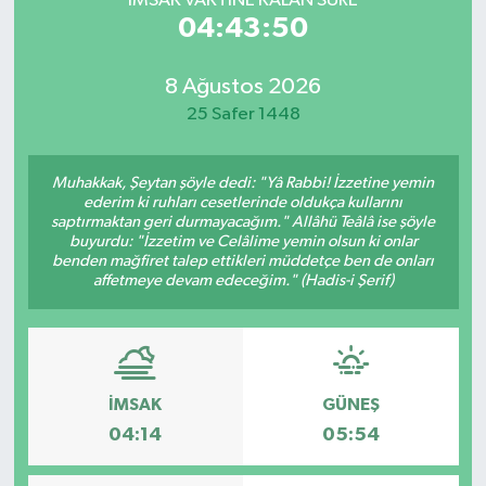
İMSAK VAKTİNE KALAN SÜRE
04:43:50
8 Ağustos 2026
25 Safer 1448
Muhakkak, Şeytan şöyle dedi: "Yâ Rabbi! İzzetine yemin
ederim ki ruhları cesetlerinde oldukça kullarını
saptırmaktan geri durmayacağım." Allâhü Teâlâ ise şöyle
buyurdu: "İzzetim ve Celâlime yemin olsun ki onlar
benden mağfiret talep ettikleri müddetçe ben de onları
affetmeye devam edeceğim." (Hadis-i Şerif)
İMSAK
GÜNEŞ
04:14
05:54