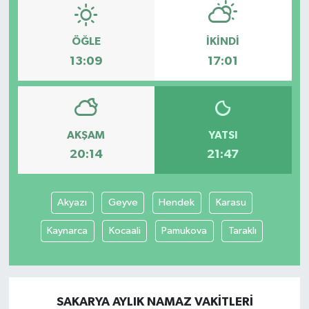
ÖĞLE
İKINDI
13:09
17:01
AKŞAM
YATSI
20:14
21:47
Akyazı
Geyve
Hendek
Karasu
Kaynarca
Kocaali
Pamukova
Taraklı
SAKARYA AYLIK NAMAZ VAKITLERI