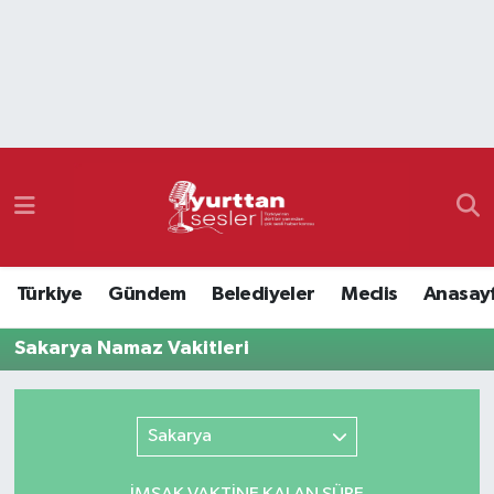
Nöbetçi Eczaneler
Hava Durumu
Namaz Vakitleri
Trafik Durumu
Türkiye
Gündem
Belediyeler
Meclis
Anasay
Süper Lig Puan Durumu ve Fikstür
Sakarya Namaz Vakitleri
Tüm Manşetler
Son Dakika Haberleri
Sakarya
Haber Arşivi