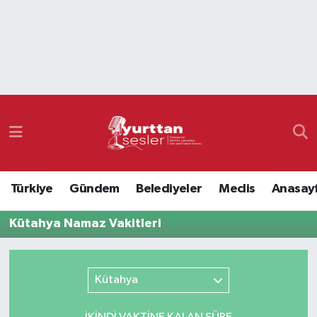
Nöbetçi Eczaneler
Hava Durumu
Namaz Vakitleri
Trafik Durumu
Türkiye
Gündem
Belediyeler
Meclis
Anasay
Süper Lig Puan Durumu ve Fikstür
Kütahya Namaz Vakitleri
Tüm Manşetler
Son Dakika Haberleri
Kütahya
Haber Arşivi