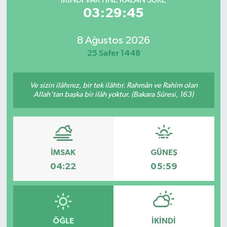
İKINDI VAKTİNE KALAN SÜRE
03:29:45
8 Ağustos 2026
25 Safer 1448
Ve sizin ilâhınız, bir tek ilâhtır. Rahmân ve Rahîm olan
Allah’tan başka bir ilâh yoktur. (Bakara Sûresi, 163)
İMSAK
GÜNEŞ
04:22
05:59
ÖĞLE
İKINDI