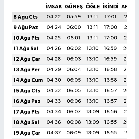
İMSAK
GÜNEŞ
ÖĞLE
İKINDI
AKŞA
8 Ağu Cts
04:22
05:59
13:11
17:01
20:13
9 Ağu Paz
04:24
06:00
13:11
17:00
20:12
10 Ağu Pts
04:25
06:01
13:11
17:00
20:10
11 Ağu Sal
04:26
06:02
13:10
16:59
20:09
12 Ağu Çar
04:28
06:03
13:10
16:59
20:08
13 Ağu Per
04:29
06:04
13:10
16:58
20:07
14 Ağu Cum
04:30
06:05
13:10
16:58
20:05
15 Ağu Cts
04:32
06:05
13:10
16:57
20:04
16 Ağu Paz
04:33
06:06
13:10
16:57
20:03
17 Ağu Pts
04:34
06:07
13:09
16:56
20:01
18 Ağu Sal
04:36
06:08
13:09
16:55
20:00
19 Ağu Çar
04:37
06:09
13:09
16:55
19:59