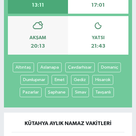
13:11
17:01
AKŞAM
YATSI
20:13
21:43
Altıntaş
Aslanapa
Çavdarhisar
Domaniç
Dumlupınar
Emet
Gediz
Hisarcık
Pazarlar
Şaphane
Simav
Tavşanlı
KÜTAHYA AYLIK NAMAZ VAKITLERI