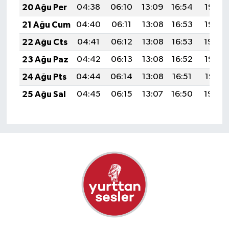
20 Ağu Per
04:38
06:10
13:09
16:54
19:57
21 Ağu Cum
04:40
06:11
13:08
16:53
19:56
22 Ağu Cts
04:41
06:12
13:08
16:53
19:54
23 Ağu Paz
04:42
06:13
13:08
16:52
19:53
24 Ağu Pts
04:44
06:14
13:08
16:51
19:51
25 Ağu Sal
04:45
06:15
13:07
16:50
19:50