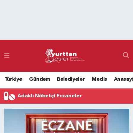
Nöbetçi Eczaneler
Hava Durumu
Namaz Vakitleri
Trafik Durumu
Türkiye
Gündem
Belediyeler
Meclis
Anasay
Süper Lig Puan Durumu ve Fikstür
Adaklı Nöbetçi Eczaneler
Tüm Manşetler
Son Dakika Haberleri
Haber Arşivi