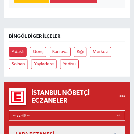
BINGÖL DIĞER İLÇELER
Adaklı
Genç
Karlıova
Kiğı
Merkez
Solhan
Yayladere
Yedisu
İSTANBUL NÖBETÇI
ECZANELER