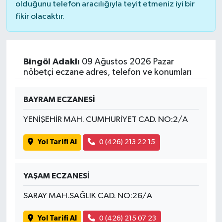
olduğunu telefon aracılığıyla teyit etmeniz iyi bir
fikir olacaktır.
Bingöl Adaklı
09 Ağustos 2026 Pazar
nöbetçi eczane adres, telefon ve konumları
BAYRAM ECZANESİ
YENİŞEHİR MAH. CUMHURİYET CAD. NO:2/A
Yol Tarifi Al
0 (426) 213 22 15
YAŞAM ECZANESİ
SARAY MAH.SAĞLIK CAD. NO:26/A
Yol Tarifi Al
0 (426) 215 07 23