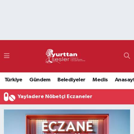
Nöbetçi Eczaneler
Hava Durumu
Namaz Vakitleri
Trafik Durumu
Türkiye
Gündem
Belediyeler
Meclis
Anasay
Süper Lig Puan Durumu ve Fikstür
Yayladere Nöbetçi Eczaneler
Tüm Manşetler
Son Dakika Haberleri
Haber Arşivi