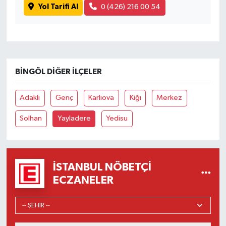
Yol Tarifi Al
0 (426) 216 00 54
BINGÖL DIĞER İLÇELER
Adaklı
Genç
Karlıova
Kiğı
Merkez
Solhan
Yayladere
Yedisu
İSTANBUL NÖBETÇI
ECZANELER